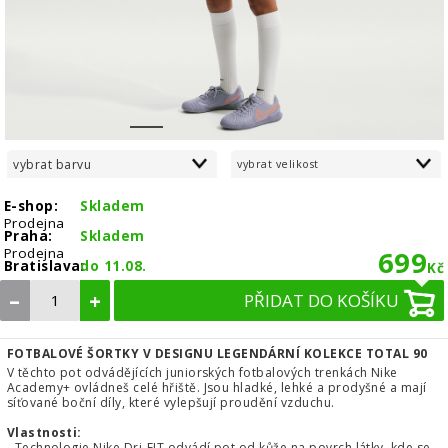
1
2
3
4
5
vybrat barvu
vybrat velikost
E-shop:
Skladem
Prodejna
Praha:
Skladem
Prodejna
699
Bratislava:
do 11.08.
Kč
–
+
PŘIDAT DO KOŠÍKU
FOTBALOVÉ ŠORTKY V DESIGNU LEGENDÁRNÍ KOLEKCE TOTAL 90
V těchto pot odvádějících juniorských fotbalových trenkách Nike
Academy+ ovládneš celé hřiště. Jsou hladké, lehké a prodyšné a mají
síťované boční díly, které vylepšují proudění vzduchu.
Vlastnosti:
- Technologie Nike Dri-FIT odvádí pot od kůže na povrch látky, kde se