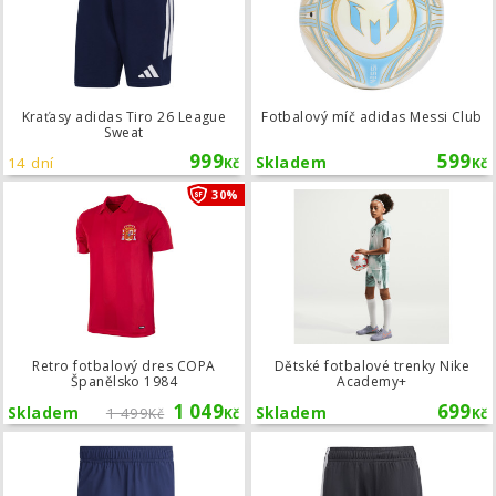
Kraťasy adidas Tiro 26 League
Fotbalový míč adidas Messi Club
Sweat
999
599
14 dní
Skladem
Kč
Kč
Retro fotbalový dres COPA Španěls
30%
Retro fotbalový dres COPA
Dětské fotbalové trenky Nike
Španělsko 1984
Academy+
1 049
699
Skladem
1 499
Skladem
Kč
Kč
Kč
Kraťasy adidas Tiro Travel