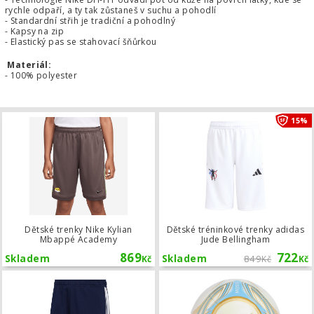
rychle odpaří, a ty tak zůstaneš v suchu a pohodlí
- Standardní střih je tradiční a pohodlný
- Kapsy na zip
- Elastický pas se stahovací šňůrkou
Materiál:
- 100% polyester
Dětské trenky Nike Kylian Mbappé 
15%
Dětské trenky Nike Kylian
Dětské tréninkové trenky adidas
Mbappé Academy
Jude Bellingham
869
722
Skladem
Skladem
849
Kč
Kč
Kč
Kraťasy adidas Tiro 26 League Sweat