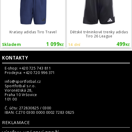
Kraťasy adidas Tiro Travel
Dětské tréninkové trenky adidas
Tiro 26 League
1 099
499
Skladem
14 dní
Kč
Kč
KONTAKTY
E-shop: +420 725 743 811
Prodejna: +420 720 996 371
info@sportfotbal.cz
Sportfotbal s.r.o.
Voroněžská 28,
Praha 10 Vršovice
101 00
Č. účtu: 272830825 / 0300
IBAN: CZ70 0300 0000 0002 7283 0825
REKLAMACE