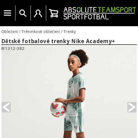
Menu
Vyhledat
Uživatelský účet
Košík
Oblečení
/
Tréninkové oblečení
/
Trenky
Dětské fotbalové trenky Nike Academy+
IR1312-382
PREVIOUS