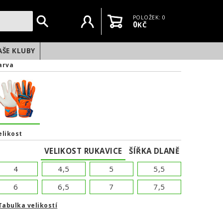
Uživatelský účet
Košík
POLOŽEK: 0
0
KČ
AŠE KLUBY
arva
elikost
VELIKOST RUKAVICE
ŠÍŘKA DLANĚ
4
4,5
5
5,5
6
6,5
7
7,5
Tabulka velikostí
NEXT