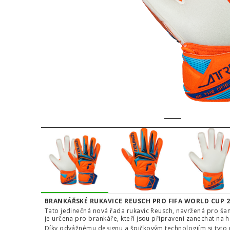
1
2
3
4
BRANKÁŘSKÉ RUKAVICE REUSCH PRO FIFA WORLD CUP 
Tato jedinečná nová řada rukavic Reusch, navržená pro ša
je určena pro brankáře, kteří jsou připraveni zanechat na 
Díky odvážnému designu a špičkovým technologiím si tyto 