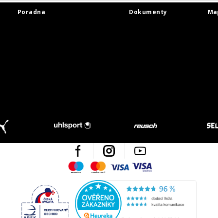
Poradna
Dokumenty
Ma
Facebook
Instagram
Youtube
Maestro
Mastercard
Visa
Visa Electron
Česká kvalita
Ověřen