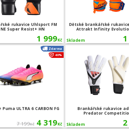
řské rukavice Uhlsport FM
Dětské brankářské rukavic
ZNE Super Resist+ HN
Attrakt Infinity Evoluti
1 999
1
Kč
Skladem
lový dres COPA Španělsko 1984
Kopačky Puma ULTRA 6 CARBON FG
Zdarma
40%
y Puma ULTRA 6 CARBON FG
Brankářské rukavice ad
Predator Competiti
4 319
2
7 199
Kč
Kč
Skladem