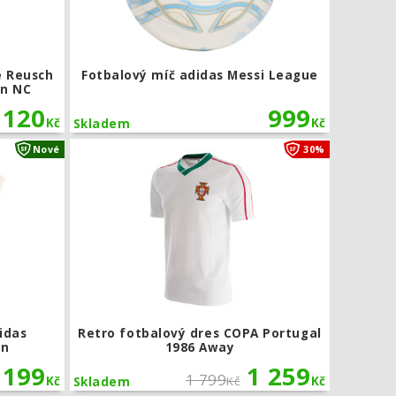
e Reusch
Fotbalový míč adidas Messi League
on NC
 120
999
Kč
Kč
Skladem
Brankářské rukavice adidas Predator Competition
Retro fotba
Nové
30%
idas
Retro fotbalový dres COPA Portugal
on
1986 Away
 199
1 259
1 799
Kč
Kč
Kč
Skladem