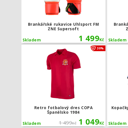
Brankářské rukavice Uhlsport FM
Branká
ZNE Supersoft
1 499
Kč
Skladem
Skladem
Retro fotba
30%
Retro fotbalový dres COPA
Kopačk
Španělsko 1984
1 049
1 499
Kč
Kč
Skladem
Skladem