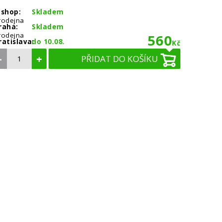
-shop:
Skladem
rodejna
raha:
Skladem
rodejna
560
ratislava:
do 10.08.
Kč
–
+
PŘIDAT DO KOŠÍKU