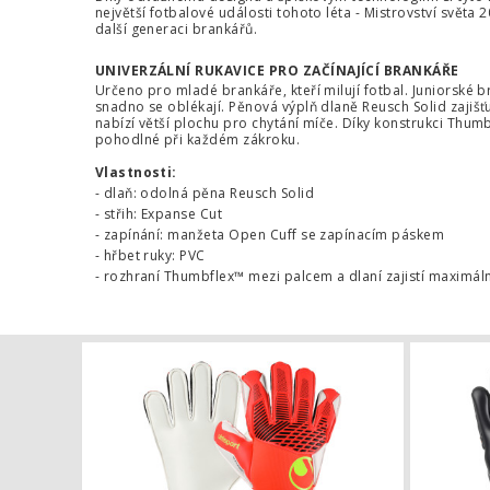
největší fotbalové události tohoto léta - Mistrovství světa 2
další generaci brankářů.
UNIVERZÁLNÍ RUKAVICE PRO ZAČÍNAJÍCÍ BRANKÁŘE
Určeno pro mladé brankáře, kteří milují fotbal. Juniorské 
snadno se oblékají. Pěnová výplň dlaně Reusch Solid zajišť
nabízí větší plochu pro chytání míče. Díky konstrukci Thum
pohodlné při každém zákroku.
Vlastnosti:
- dlaň: odolná pěna Reusch Solid
- střih: Expanse Cut
- zapínání: manžeta Open Cuff se zapínacím páskem
- hřbet ruky: PVC
- rozhraní Thumbflex™ mezi palcem a dlaní zajistí maximální 
Brankářské 