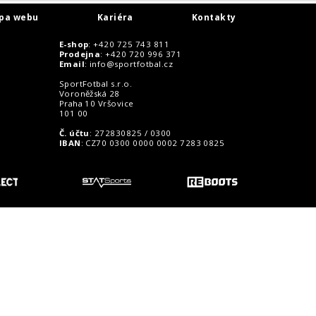
pa webu
Kariéra
Kontakty
E-shop
: +420 725 743 811
Prodejna
: +420 720 996 371
Email
:
info@sportfotbal.cz
SportFotbal s.r.o.
Voroněžská 28
Praha 10 Vršovice
101 00
Č. účtu
: 272830825 / 0300
IBAN
: CZ70 0300 0000 0002 7283 0825
o zákazníky