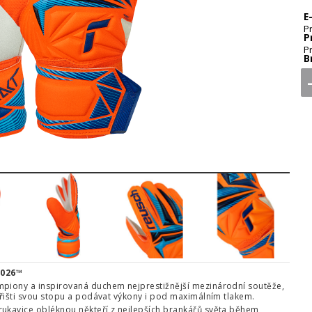
E
P
P
P
B
5
6
7
8
2026™
mpiony a inspirovaná duchem nejprestižnější mezinárodní soutěže,
hřišti svou stopu a podávat výkony i pod maximálním tlakem.
rukavice obléknou někteří z nejlepších brankářů světa během