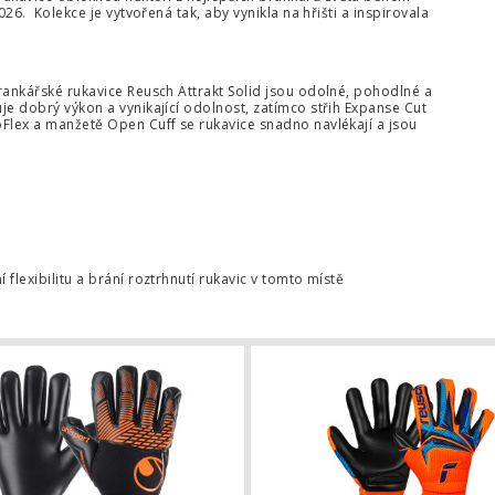
026. Kolekce je vytvořená tak, aby vynikla na hřišti a inspirovala
brankářské rukavice Reusch Attrakt Solid jsou odolné, pohodlné a
uje dobrý výkon a vynikající odolnost, zatímco střih Expanse Cut
bFlex a manžetě Open Cuff se rukavice snadno navlékají a jsou
flexibilitu a brání roztrhnutí rukavic v tomto místě
rukavice Uhlsport FM ZNE Supersoft
Brankářské rukavice Uhlsport FM ZN