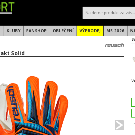
sportfotbal.cz
R
KLUBY
FANSHOP
OBLEČENÍ
VÝPRODEJ
MS 2026
N
B
akt Solid
V