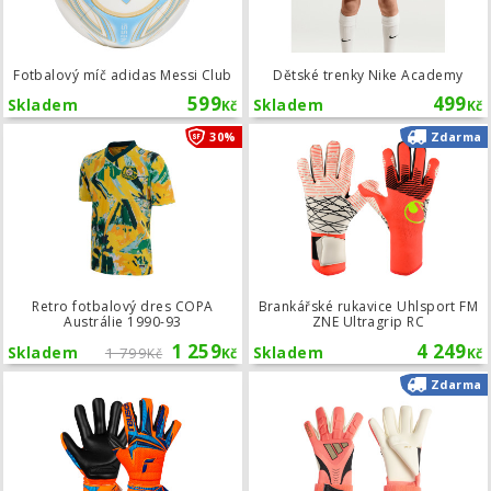
Fotbalový míč adidas Messi Club
Dětské trenky Nike Academy
599
499
Skladem
Skladem
Kč
Kč
Retro fotbalový dres COPA Austrálie
30%
Zdarma
Retro fotbalový dres COPA
Brankářské rukavice Uhlsport FM
Austrálie 1990-93
ZNE Ultragrip RC
1 259
4 249
Skladem
1 799
Skladem
Kč
Kč
Kč
Dětské brankářské rukavice Reusch At
Zdarma