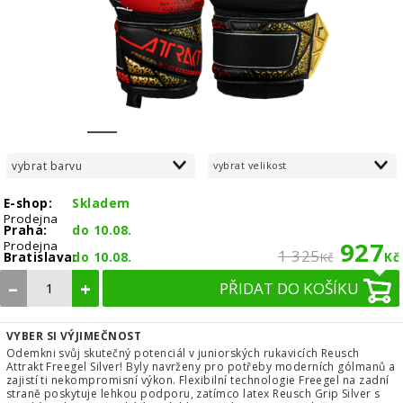
1
2
3
4
5
6
7
vybrat barvu
vybrat velikost
E-shop:
Skladem
Prodejna
Praha:
do 10.08.
927
Prodejna
1 325
Bratislava:
do 10.08.
Kč
Kč
–
+
PŘIDAT DO KOŠÍKU
VYBER SI VÝJIMEČNOST
Odemkni svůj skutečný potenciál v juniorských rukavicích Reusch
Attrakt Freegel Silver! Byly navrženy pro potřeby moderních gólmanů a
zajistí ti nekompromisní výkon. Flexibilní technologie Freegel na zadní
straně poskytuje lehkou podporu, zatímco latex Reusch Grip Silver s