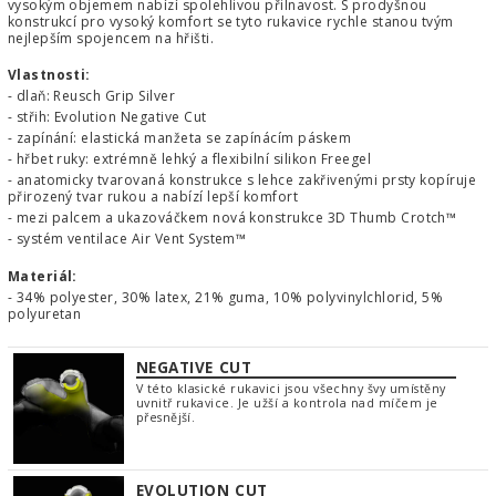
vysokým objemem nabízí spolehlivou přilnavost. S prodyšnou
konstrukcí pro vysoký komfort se tyto rukavice rychle stanou tvým
nejlepším spojencem na hřišti.
Vlastnosti:
- dlaň: Reusch Grip Silver
- střih: Evolution Negative Cut
- zapínání: elastická manžeta se zapínácím páskem
- hřbet ruky: extrémně lehký a flexibilní silikon Freegel
- anatomicky tvarovaná konstrukce s lehce zakřivenými prsty kopíruje
přirozený tvar rukou a nabízí lepší komfort
- mezi palcem a ukazováčkem nová konstrukce 3D Thumb Crotch™
- systém ventilace Air Vent System™
Materiál:
- 34% polyester, 30% latex, 21% guma, 10% polyvinylchlorid, 5%
polyuretan
NEGATIVE CUT
V této klasické rukavici jsou všechny švy umístěny
uvnitř rukavice. Je užší a kontrola nad míčem je
přesnější.
EVOLUTION CUT