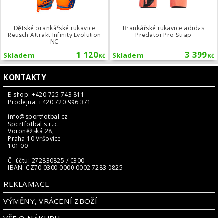
Dětské brankářské rukavice
Brankářské rukavice adidas
Reusch Attrakt Infinity Evolution
Predator Pro Strap
NC
1 120
3 399
Skladem
Skladem
Kč
Kč
KONTAKTY
E-shop: +420 725 743 811
Prodejna: +420 720 996 371
info@sportfotbal.cz
Sportfotbal s.r.o.
Voroněžská 28,
Praha 10 Vršovice
101 00
Č. účtu: 272830825 / 0300
IBAN: CZ70 0300 0000 0002 7283 0825
REKLAMACE
VÝMĚNY, VRÁCENÍ ZBOŽÍ
VŠE O NÁKUPU