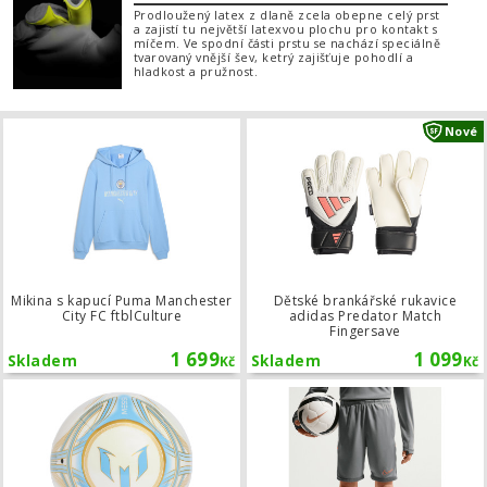
Prodloužený latex z dlaně zcela obepne celý prst
a zajistí tu největší latexvou plochu pro kontakt s
míčem. Ve spodní části prstu se nachází speciálně
tvarovaný vnější šev, ketrý zajišťuje pohodlí a
hladkost a pružnost.
Mikina s kapucí Puma Manchester City
Nové
Mikina s kapucí Puma Manchester
Dětské brankářské rukavice
City FC ftblCulture
adidas Predator Match
Fingersave
1 699
1 099
Skladem
Skladem
Kč
Kč
Fotbalový míč adidas Messi Club