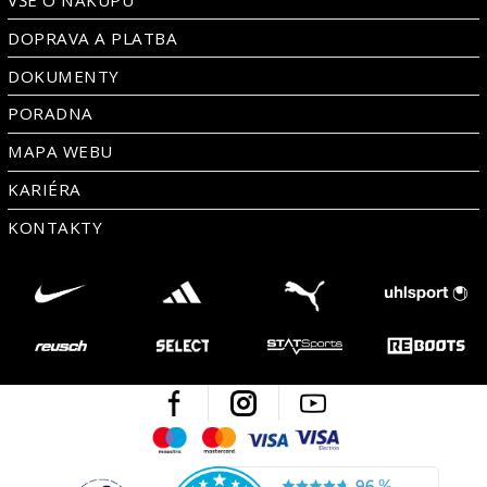
DOPRAVA A PLATBA
DOKUMENTY
PORADNA
MAPA WEBU
KARIÉRA
KONTAKTY
Facebook
Instagram
Youtube
Maestro
Mastercard
Visa
Visa Electron
Česká kvalita
Ověřen