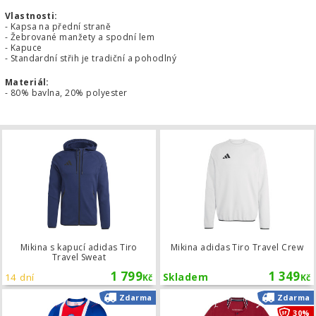
Vlastnosti:
- Kapsa na přední straně
- Žebrované manžety a spodní lem
- Kapuce
- Standardní střih je tradiční a pohodlný
Materiál:
- 80% bavlna, 20% polyester
Mikina s kapucí adidas Tiro Travel S
Mikina s kapucí adidas Tiro
Mikina adidas Tiro Travel Crew
Travel Sweat
1 799
1 349
14 dní
Skladem
Kč
Kč
Dres Nike PSG domácí 2026/2027
Zdarma
Zdarma
30%