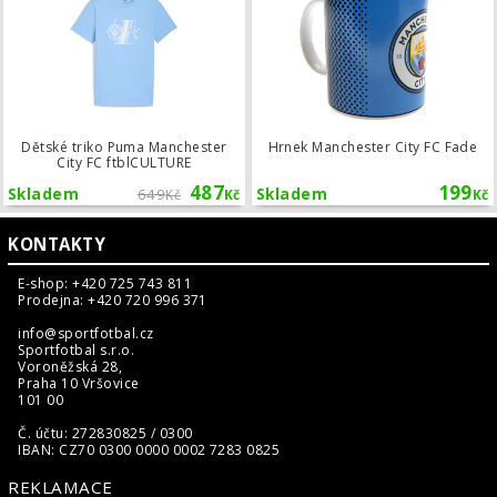
Dětské triko Puma Manchester
Hrnek Manchester City FC Fade
City FC ftblCULTURE
487
199
Skladem
649
Skladem
Kč
Kč
Kč
KONTAKTY
E-shop: +420 725 743 811
Prodejna: +420 720 996 371
info@sportfotbal.cz
Sportfotbal s.r.o.
Voroněžská 28,
Praha 10 Vršovice
101 00
Č. účtu: 272830825 / 0300
IBAN: CZ70 0300 0000 0002 7283 0825
REKLAMACE