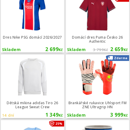
Dres Nike PSG domácí 2026/2027
Domácí dres Puma Česko 26
Authentic
2 699
2 659
Skladem
Skladem
3 799
Kč
Kč
Kč
Dětská mikina adidas Tiro 26 Leagu
Zdarma
Dětská mikina adidas Tiro 26
Brankářské rukavice Uhlsport FM
League Sweat Crew
ZNE Ultragrip HN
1 349
3 999
14 dní
Skladem
Kč
Kč
Dětské triko Puma Manchester City 
25%