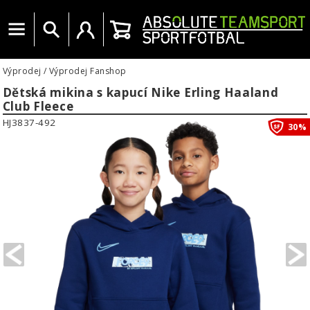
Menu
Vyhledat
Uživatelský účet
Košík
Výprodej
/
Výprodej Fanshop
Dětská mikina s kapucí Nike Erling Haaland
Club Fleece
HJ3837-492
30%
PREVIOUS