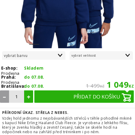
1
2
3
4
5
6
7
vybrat barvu
vybrat velikost
E-shop:
Skladem
Prodejna
Praha:
do 07.08.
1 049
Prodejna
1 499
Bratislava:
do 07.08.
Kč
Kč
–
+
PŘIDAT DO KOŠÍKU
PŘÍRODNÍ ÚKAZ. STŘELA Z NEBES.
Vzdej hold jednomu z nejobávanějších střelců v téhle pohodlné mikině
s kapucí Nike Erling Haaland Club Fleece. Je vyrobena z lehkého flísu,
který je zvenku hladký a zevnitř česaný, takže se skvěle hodí na
odpočinek nebo na zahřátí před tréninkem i po něm.