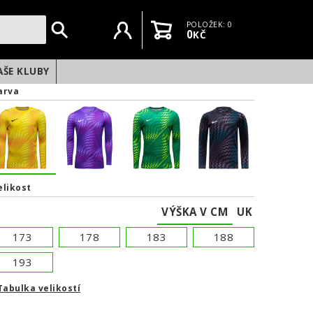
Uživatelský účet
Košík
POLOŽEK: 0
0
KČ
AŠE KLUBY
arva
elikost
VÝŠKA V CM
UK
173
178
183
188
193
Tabulka velikostí
NEXT