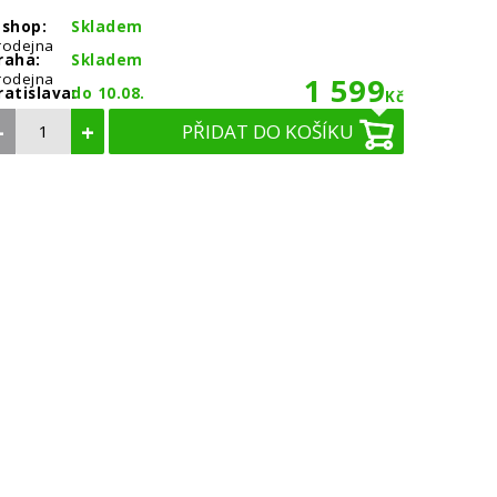
-shop:
Skladem
rodejna
raha:
Skladem
rodejna
1 599
ratislava:
do 10.08.
Kč
–
+
PŘIDAT DO KOŠÍKU