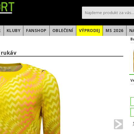
sportfotbal.cz
R
KLUBY
FANSHOP
OBLEČENÍ
VÝPRODEJ
MS 2026
N
B
 rukáv
V