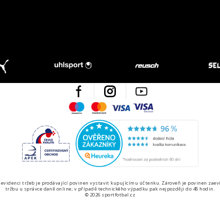
Facebook
Instagram
Youtube
Maestro
Mastercard
Visa
Visa Electron
Česká kvalita
Ověřen
 evidenci tržeb je prodávající povinen vystavit kupujícímu účtenku. Zároveň je povinen zaev
tržbu u správce daně online; v případě technického výpadku pak nejpozději do 48 hodin.
© 2026 sportfotbal.cz