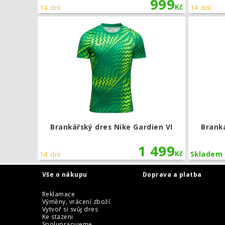
999
Kč
14 dní
14 dní
Brankářský d
Brankářský dres Nike Gardien VI
Branká
1 499
Kč
14 dní
Skladem
Vše o nákupu
Doprava a platba
Reklamace
Výměny, vrácení zboží
Vytvoř si svůj dres
Ke stazeni
Spolupracujeme