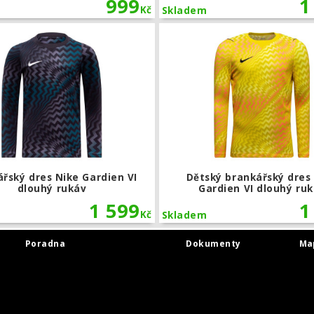
999
1
Kč
Skladem
res Nike Gardien VI
Brankářský dres Nike Gardien VI dlo
řský dres Nike Gardien VI
Dětský brankářský dres
dlouhý rukáv
Gardien VI dlouhý ru
1 599
1
Kč
Skladem
Poradna
Dokumenty
Ma