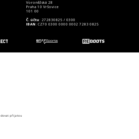
Voroněžská 28
Praha 10 Vršovice
101 00
Č. účtu
: 272830825 / 0300
IBAN
: CZ70 0300 0000 0002 7283 0825
o zákazníky
idovat přijatou