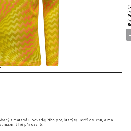
E
P
P
P
B
2
bený z materiálu odvádějícího pot, který tě udrží v suchu, a má
at maximálně přirozeně.