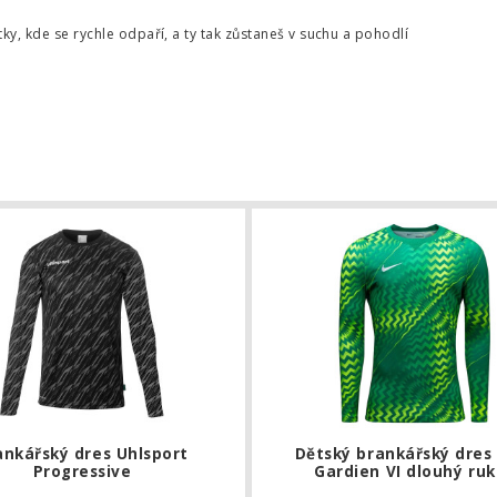
ky, kde se rychle odpaří, a ty tak zůstaneš v suchu a pohodlí
kářský dres adidas Tiro 26 Competition
Brankářský dres Uhlsport Progressi
ankářský dres Uhlsport
Dětský brankářský dres
Progressive
Gardien VI dlouhý ru