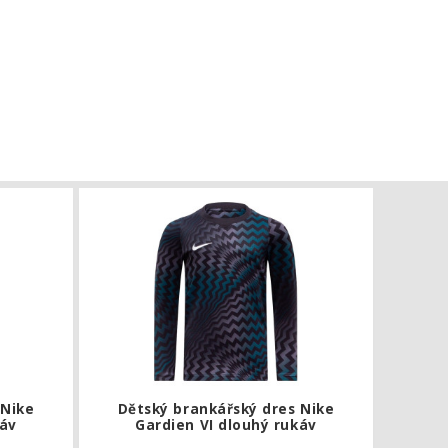
ve
Dětský brankářský dres Nike Gardien VI dlouhý rukáv
Dětský bran
 Nike
Dětský brankářský dres Nike
káv
Gardien VI dlouhý rukáv