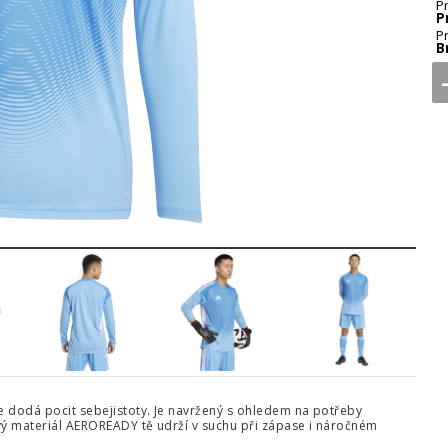
P
P
P
B
5
6
7
8
ře dodá pocit sebejistoty. Je navržený s ohledem na potřeby
vý materiál AEROREADY tě udrží v suchu při zápase i náročném