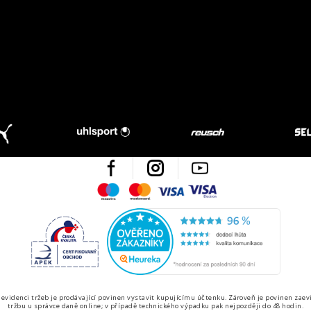
Facebook
Instagram
Youtube
Maestro
Mastercard
Visa
Visa Electron
Česká kvalita
Ověřen
 evidenci tržeb je prodávající povinen vystavit kupujícímu účtenku. Zároveň je povinen zaev
tržbu u správce daně online; v případě technického výpadku pak nejpozději do 48 hodin.