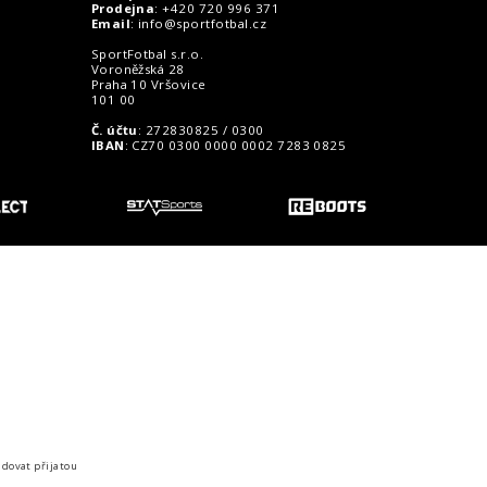
Prodejna
: +420 720 996 371
Email
:
info@sportfotbal.cz
SportFotbal s.r.o.
Voroněžská 28
Praha 10 Vršovice
101 00
Č. účtu
: 272830825 / 0300
IBAN
: CZ70 0300 0000 0002 7283 0825
o zákazníky
idovat přijatou