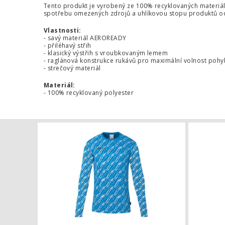
Tento produkt je vyrobený ze 100% recyklovaných materiá
spotřebu omezených zdrojů a uhlíkovou stopu produktů od
Vlastnosti:
- savý materiál AEROREADY
- přiléhavý střih
- klasický výstřih s vroubkovaným lemem
- raglánová konstrukce rukávů pro maximální volnost poh
- strečový materiál
Materiál:
- 100% recyklovaný polyester
Dětský bran