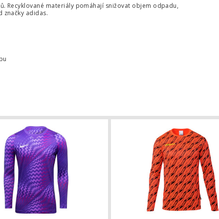
lů. Recyklované materiály pomáhají snižovat objem odpadu,
 značky adidas.
ybu
kářský dres Uhlsport Progressive
Brankářský dres Nike Gardien VI dlo