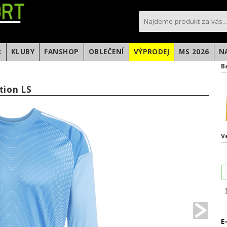
sportfotbal.cz
R
KLUBY
FANSHOP
OBLEČENÍ
VÝPRODEJ
MS 2026
N
B
tion LS
V
E