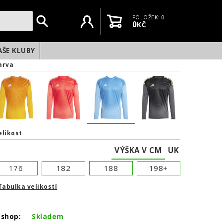
Uživatelský účet
Košík
POLOŽEK: 0
0
KČ
AŠE KLUBY
arva
elikost
VÝŠKA V CM
UK
176
182
188
198+
Tabulka velikostí
NEXT
-shop:
Skladem