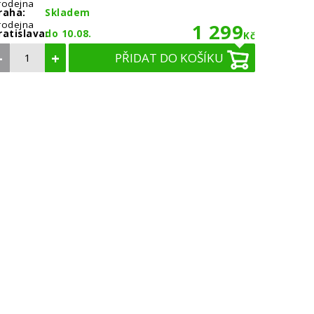
rodejna
raha:
Skladem
rodejna
1 299
ratislava:
do 10.08.
Kč
–
+
PŘIDAT DO KOŠÍKU