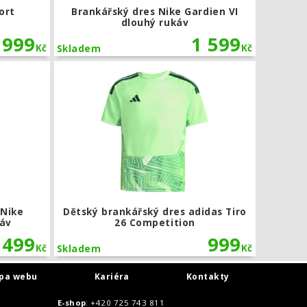
ort
Brankářský dres Nike Gardien VI
dlouhý rukáv
999
1 599
Kč
Kč
Skladem
petition
Dětský brankářský dres Nike Gardien VI dlouhý rukáv
Dětský bran
 Nike
Dětský brankářský dres adidas Tiro
káv
26 Competition
 499
999
Kč
Kč
Skladem
pa webu
Kariéra
Kontakty
E-shop
: +420 725 743 811