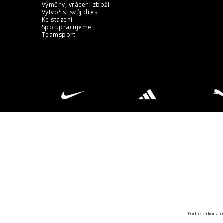
Výměny, vrácení zboží
Vytvoř si svůj dres
Ke stazeni
Spolupracujeme
Teamsport
Podle zákona o