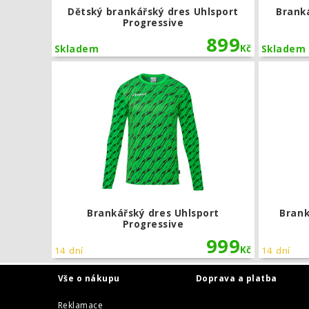
Dětský brankářský dres Uhlsport
Branká
Progressive
899
Kč
Skladem
Skladem
Brankářský 
Brankářský dres Uhlsport
Brank
Progressive
999
Kč
14 dní
14 dní
Vše o nákupu
Doprava a platba
Reklamace