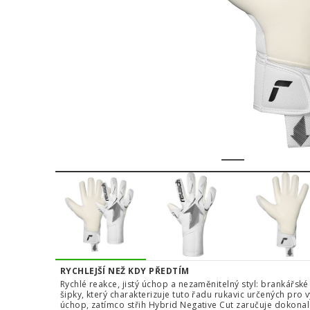
1
2
3
4
RYCHLEJŠÍ NEŽ KDY PŘEDTÍM
Rychlé reakce, jistý úchop a nezaměnitelný styl: brankářsk
šipky, který charakterizuje tuto řadu rukavic určených pro 
úchop, zatímco střih Hybrid Negative Cut zaručuje dokonalé 