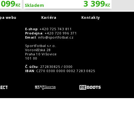
 099
3 399
Kč
Kč
Skladem
pa webu
Kariéra
Kontakty
E-shop
: +420 725 743 811
Prodejna
: +420 720 996 371
Email
:
info@sportfotbal.cz
SportFotbal s.r.o.
Voroněžská 28
Praha 10 Vršovice
101 00
Č. účtu
: 272830825 / 0300
IBAN
: CZ70 0300 0000 0002 7283 0825
o zákazníky