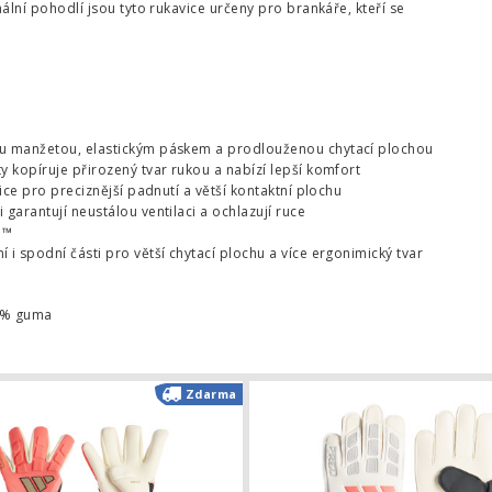
mální pohodlí jsou tyto rukavice určeny pro brankáře, kteří se
hou manžetou, elastickým páskem a prodlouženou chytací plochou
y kopíruje přirozený tvar rukou a nabízí lepší komfort
ice pro preciznější padnutí a větší kontaktní plochu
garantují neustálou ventilaci a ochlazují ruce
h™
i spodní části pro větší chytací plochu a více ergonimický tvar
 2% guma
kářské rukavice adidas Predator Training
Brankářské rukavice adidas Predator
Zdarma