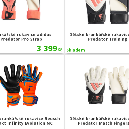
nkářské rukavice adidas
Dětské brankářské rukavic
Predator Pro Strap
Predator Training
3 399
Kč
Skladem
kářské rukavice Nike Match
Dětské brankářské rukavice Reusch At
brankářské rukavice Reusch
Dětské brankářské rukavic
akt Infinity Evolution NC
Predator Match Finger