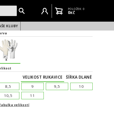
Uživatelský účet
Košík
POLOŽEK: 0
0
KČ
AŠE KLUBY
arva
elikost
VELIKOST RUKAVICE
ŠÍŘKA DLANĚ
8,5
9
9,5
10
10,5
11
Tabulka velikostí
NEXT