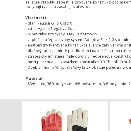
zajišťuje stabilitu zápěstí, a prodyšné konstrukci pro maxi
pohybují rychle a zasahují s přesností.
Vlastnosti:
- dlaň: Reusch Grip Gold X
- střih: Hybrid Negative Cut
- hřbet ruky: Prodyšný latex PerformSkin
- zapínání: přepracovaný systém AdaptiveFlex 2.0 s dlou
- anatomicky tvarovaná konstrukce s lehce zakřivenými prst
- dlaňový latex je mírně prodloužen i na vnější stranu rukav
- strategicky umístěné malé otvory v neoprenové konstrukci 
- mezi palcem a ukazováčkem konstrukce 3D Thumb Crotc
- Double Thumb Wrap: dlaňový latex obaluje palec na vrchní 
Materiál:
- 53% latex, 36% polyester, 6% polyuretan, 3% poylamid,
Dětské bran