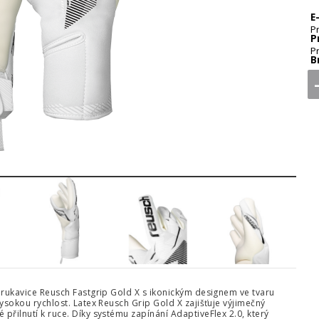
E
P
P
P
B
5
6
7
8
é rukavice Reusch Fastgrip Gold X s ikonickým designem ve tvaru
vysokou rychlost. Latex Reusch Grip Gold X zajišťuje výjimečný
přilnutí k ruce. Díky systému zapínání AdaptiveFlex 2.0, který