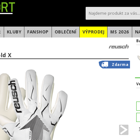
sportfotbal.cz
R
KLUBY
FANSHOP
OBLEČENÍ
VÝPRODEJ
MS 2026
N
B
ld X
Zdarma
V