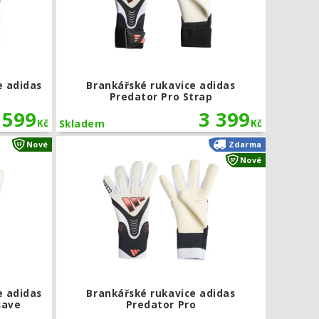
e adidas
Brankářské rukavice adidas
Predator Pro Strap
599
3 399
Kč
Kč
Skladem
trakt Infinity Evolution NC
Dětské brankářské rukavice adidas Predator Match Fingersa
Brankářské 
Nové
Zdarma
Nové
e adidas
Brankářské rukavice adidas
save
Predator Pro