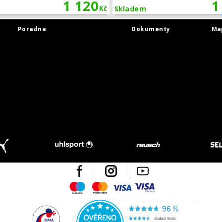
1 120
1
Kč
Skladem
Poradna
Dokumenty
Ma
Facebook
Instagram
Youtube
Maestro
Mastercard
Visa
Visa Electron
Česká kvalita
Ověřen