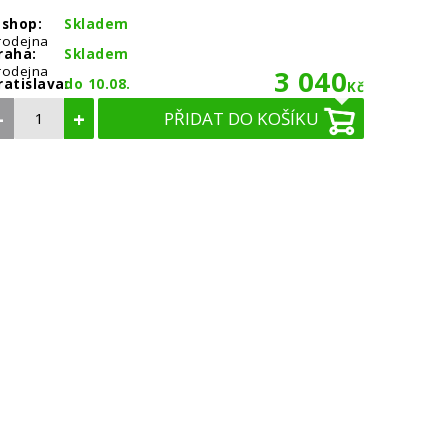
-shop:
Skladem
rodejna
raha:
Skladem
rodejna
3 040
ratislava:
do 10.08.
Kč
–
+
PŘIDAT DO KOŠÍKU