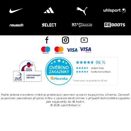
Facebook
Instagram
Youtube
Maestro
Mastercard
Visa
Visa Electron
Česká kvalita
Ověřen
Podle zákona o evidenci tržeb je prodávající povinen vystavit kupujícímu účtenku. Zároveň
je povinen zaevidovat přijatou tržbu u správce daně online; v případě technického výpadku
pak nejpozději do 48 hodin.
© 2026 sportfotbal.cz