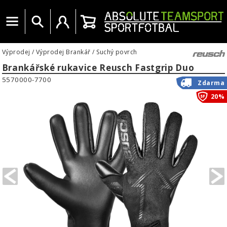
Menu
Vyhledat
Uživatelský účet
Košík
Výprodej
/
Výprodej Brankář
/
Suchý povrch
Brankářské rukavice Reusch Fastgrip Duo
5570000-7700
Zdarma
20%
PREVIOUS