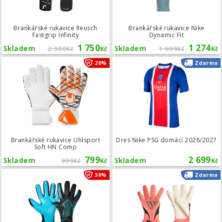
Brankářské rukavice Reusch
Brankářské rukavice Nike
Fastgrip Infinity
Dynamic Fit
1 750
1 274
Skladem
2 500
Skladem
1 699
Kč
Kč
Kč
Kč
Brankářské rukavice Uhlsport Soft 
20%
Zdarma
Brankářské rukavice Uhlsport
Dres Nike PSG domácí 2026/2027
Soft HN Comp
799
2 699
Skladem
999
Skladem
Kč
Kč
Kč
Brankářské rukavice Reusch Fastgri
30%
Zdarma