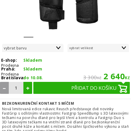
1
2
3
4
5
6
7
8
vybrat barvu
vybrat velikost
E-shop:
Skladem
Prodejna
Praha:
Skladem
2 640
Prodejna
3 300
Bratislava:
do 10.08.
Kč
Kč
–
+
PŘIDAT DO KOŠÍKU
BEZKONKURENČNÍ KONTAKT S MÍČEM
Nová limitovaná edice rukavic Reusch představuje dvě novinky
FastGrip s odlišnými vlastnostmi: Fastgrip SpeedBump s 3D latexovými
tečkami na povrchu dlaně pro lepší tření a kontrolu a Fastgrip Duo s
3D latexovými tečkami na vnitřní straně dlaně pro bezkonkurenční
pocit druhé kůže a kontakt s míčem. Dosáhni špičkového výkonu a staň
se tím, kdo zajistí svému týmu body!