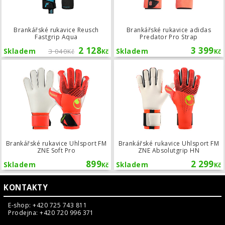
Brankářské rukavice Reusch
Brankářské rukavice adidas
Fastgrip Aqua
Predator Pro Strap
2 128
3 399
Skladem
3 040
Skladem
Kč
Kč
Kč
Brankářské rukavice Uhlsport FM ZNE
Brankářské rukavice Uhlsport FM
Brankářské rukavice Uhlsport FM
ZNE Soft Pro
ZNE Absolutgrip HN
899
2 299
Skladem
Skladem
Kč
Kč
KONTAKTY
E-shop: +420 725 743 811
Prodejna: +420 720 996 371