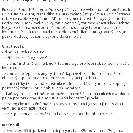
Rukavice Reusch Fastgrip Duo se pyšní vysoce výkonnou pěnou Reusch
Grip Duo na dlani, která díky 3D latexovým výstupkům na vnitřní straně
rukavice nabízí vylepšenou 3D hmatovou citlivost. Prodyšný materiál
PerformSkin maximalizuje výkon a pohodlí, zatímco konstrukce Hybrid
Negative Cut nabízí dodatečnou přilnavost díky latexu obalenému
kolem malíčku a ukazováčku. Prodloužená dlaň a integrovaný design
pásku dodávají vašemu výkonu další impuls!
Vlastnosti:
- dlaň: Reusch Grip Duo
- střih: Hybrid Negative Cut
- na vnitřní straně dlaně Duo™ Technology pro lepší absorbci nárazů a
kontrolu
- zapínání: přepracovaný systém AdaptiveFlex s dlouhou manžetou,
elastickým páskem a prodlouženou chytací plochou
- anatomicky tvarovaná konstrukce s lehce zakřivenými prsty kopíruje
přirozený tvar rukou a nabízí lepší komfort
- dlaňový latex je mírně prodloužen i na vnější stranu rukavice a okolo
palce pro preciznější padnutí a větší kontaktní plochu
- strategicky umístěné malé otvory v konstrukci garantují neustálou
ventilaci a ochlazují ruce
- mezi palcem a ukazováčkem konstrukce 3D Thumb Crotch™
Materiál:
- 57% latex, 33% polyester, 5% polyuretan, 3% polyamid, 2% guma