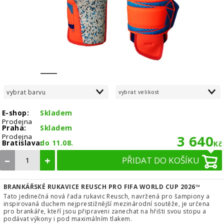
1
2
3
4
5
6
7
8
vybrat barvu
vybrat velikost
E-shop:
Skladem
Prodejna
Praha:
Skladem
Prodejna
3 640
Bratislava:
do 11.08.
Kč
–
+
PŘIDAT DO KOŠÍKU
BRANKÁŘSKÉ RUKAVICE REUSCH PRO FIFA WORLD CUP 2026™
Tato jedinečná nová řada rukavic Reusch, navržená pro šampiony a
inspirovaná duchem nejprestižnější mezinárodní soutěže, je určena
pro brankáře, kteří jsou připraveni zanechat na hřišti svou stopu a
podávat výkony i pod maximálním tlakem.