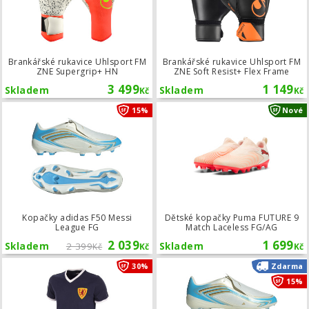
Brankářské rukavice Uhlsport FM
Brankářské rukavice Uhlsport FM
ZNE Supergrip+ HN
ZNE Soft Resist+ Flex Frame
3 499
1 149
Skladem
Skladem
Kč
Kč
Kopačky adidas F50 Messi League F
15%
Nové
Kopačky adidas F50 Messi
Dětské kopačky Puma FUTURE 9
League FG
Match Laceless FG/AG
2 039
1 699
Skladem
2 399
Skladem
Kč
Kč
Kč
Retro fotbalový dres COPA Skotsko 
30%
Zdarma
15%