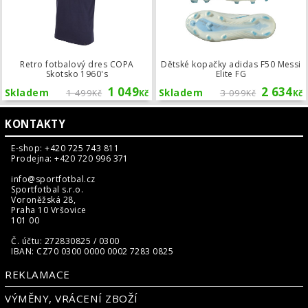
Retro fotbalový dres COPA
Dětské kopačky adidas F50 Messi
Skotsko 1960's
Elite FG
1 049
2 634
Skladem
1 499
Skladem
3 099
Kč
Kč
Kč
Kč
KONTAKTY
E-shop: +420 725 743 811
Prodejna: +420 720 996 371
info@sportfotbal.cz
Sportfotbal s.r.o.
Voroněžská 28,
Praha 10 Vršovice
101 00
Č. účtu: 272830825 / 0300
IBAN: CZ70 0300 0000 0002 7283 0825
REKLAMACE
VÝMĚNY, VRÁCENÍ ZBOŽÍ