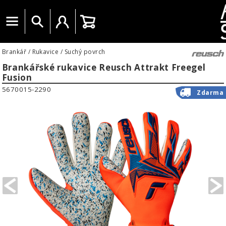
Menu
Vyhledat
Uživatelský účet
Košík
Brankář
/
Rukavice
/
Suchý povrch
Brankářské rukavice Reusch Attrakt Freegel
Fusion
5670015-2290
Zdarma
PREVIOUS