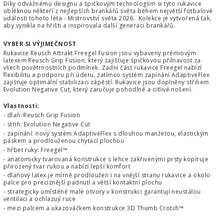
Díky odvážnému designu a špičkovým technologiím si tyto rukavice
obléknou někteří z nejlepších brankářů světa během největší fotbalové
události tohoto léta - Mistrovství světa 2026. Kolekce je vytvořená tak,
aby vynikla na hřišti a inspirovala další generaci brankářů.
VYBER SI VÝJIMEČNOST
Rukavice Reusch Attrakt Freegel Fusion jsou vybaveny prémiovým
latexem Reusch Grip Fusion, který zajišťuje špičkovou přilnavost za
všech povětrnostních podmínek. Zadní část rukavice Freegel nabízí
flexibilitu a podporu při úderu, zatímco systém zapínání AdaptiveFlex
zajišťuje optimální stabilizaci zápěstí. Rukavice jsou doplněny střihem
Evolution Negative Cut, který zaručuje pohodlné a citlivé nošení.
Vlastnosti:
- dlaň: Reusch Grip Fusion
- střih: Evolution Negative Cut
- zapínání: nový systém AdaptiveFlex s dlouhou manžetou, elastickým
páskem a prodlouženou chytací plochou
- hřbet ruky: Freegel™
- anatomicky tvarovaná konstrukce s lehce zakřivenými prsty kopíruje
přirozený tvar rukou a nabízí lepší komfort
- dlaňový latex je mírně prodloužen i na vnější stranu rukavice a okolo
palce pro preciznější padnutí a větší kontaktní plochu
- strategicky umístěné malé otvory v konstrukci garantují neustálou
ventilaci a ochlazují ruce
- mezi palcem a ukazováčkem konstrukce 3D Thumb Crotch™