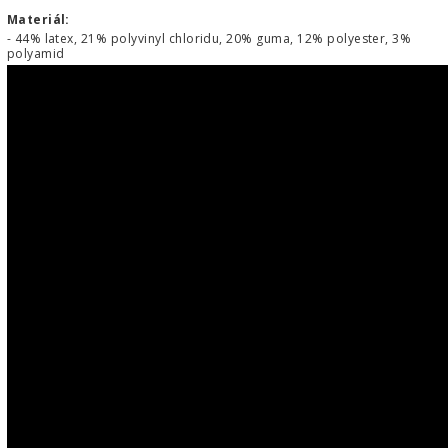
Materiál:
- 44% latex, 21% polyvinyl chloridu, 20% guma, 12% polyester, 3%
polyamid