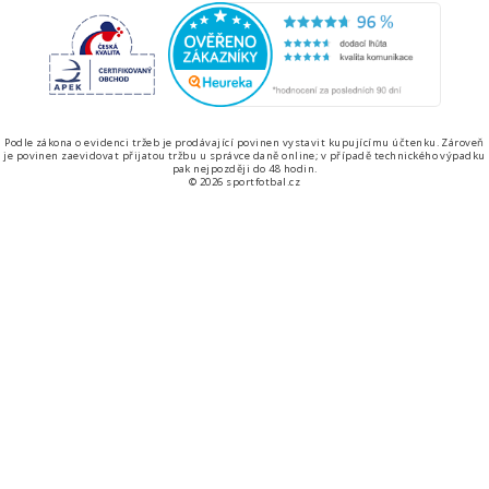
Česká kvalita
Ověřen
Podle zákona o evidenci tržeb je prodávající povinen vystavit kupujícímu účtenku. Zároveň
je povinen zaevidovat přijatou tržbu u správce daně online; v případě technického výpadku
pak nejpozději do 48 hodin.
© 2026 sportfotbal.cz