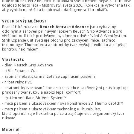
obléknou někteří z nejlepších brankářů světa během největší fotbalové
události tohoto léta - Mistrovství světa 2026. Kolekce je vytvořená tak,
aby vynikla na hřišti a inspirovala další generaci brankářů.
VYBER SI VÝJIMEČNOST
Brankářské rukavice
Reusch Attrakt Advance
jsou vybaveny
odolným a zároveň přilnavým latexem Reusch Grip Advance a pro
větší pohodlí také prodyšným systémem odvětrávání AirVentSystem.
Střih Expanse Cut zvětšuje plochu pro zachycení míče, zatímco
technologie Thumbflex a anatomický tvar zvyšují flexibilitu a zlepšují
kontrolu nad míčem.
Vlastnosti:
- dlaň: Reusch Grip Advance
- střih: Expanse Cut
- zapínání: elastická manžeta se zapínácím páskem
- hřbet ruky: PVC
- anatomicky tvarovaná konstrukce s lehce zakřivenými prsty kopíruje
přirozený tvar rukou a nabízí lepší komfort
- systém ventilace Air Vent System™
- mezi palcem a ukazováčkem nová konstrukce 3D Thumb Crotch™
- mezi palcem a ukazováčkem technologie ThumbFlex,
která optimalizuje flexibilitu palce a zajišťuje více ergonomický tvar
rukavic
Materiál: