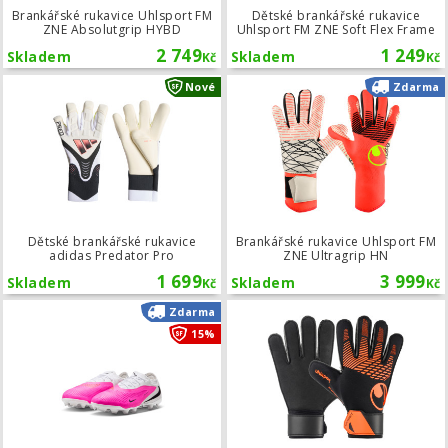
Brankářské rukavice Uhlsport FM
Dětské brankářské rukavice
ZNE Absolutgrip HYBD
Uhlsport FM ZNE Soft Flex Frame
2 749
1 249
Skladem
Skladem
Kč
Kč
Dětské brankářské rukavice adidas 
Nové
Zdarma
Dětské brankářské rukavice
Brankářské rukavice Uhlsport FM
adidas Predator Pro
ZNE Ultragrip HN
1 699
3 999
Skladem
Skladem
Kč
Kč
Dětské kopačky Nike Phantom 6 Low
Zdarma
15%