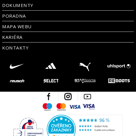
DOKUMENTY
PORADNA
MAPA WEBU
KARIÉRA
KONTAKTY
Facebook
Instagram
Youtube
Maestro
Mastercard
Visa
Visa Electron
Česká kvalita
Ověřen