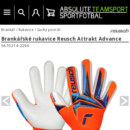
Menu
Vyhledat
Uživatelský účet
Košík
Brankář
/
Rukavice
/
Suchý povrch
Brankářské rukavice Reusch Attrakt Advance
5670214-2290
PREVIOUS