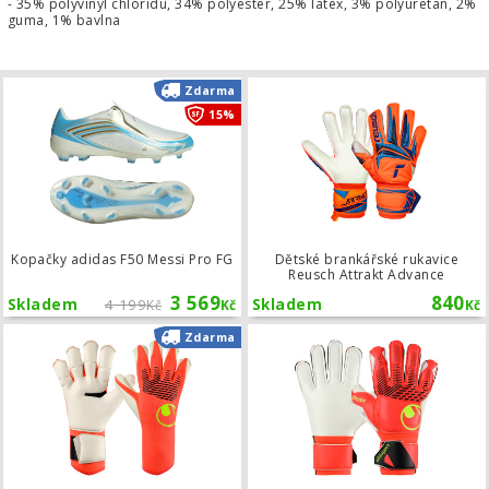
- 35% polyvinyl chloridu, 34% polyester, 25% latex, 3% polyuretan, 2%
guma, 1% bavlna
Kopačky adidas F50 Messi Pro FG
Zdarma
15%
Kopačky adidas F50 Messi Pro FG
Dětské brankářské rukavice
Reusch Attrakt Advance
3 569
840
Skladem
4 199
Skladem
Kč
Kč
Kč
Brankářské rukavice Uhlsport FM ZN
Zdarma