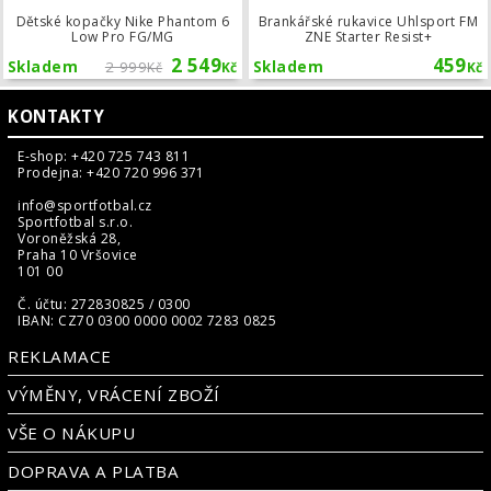
Dětské kopačky Nike Phantom 6
Brankářské rukavice Uhlsport FM
Low Pro FG/MG
ZNE Starter Resist+
2 549
459
Skladem
2 999
Skladem
Kč
Kč
Kč
KONTAKTY
E-shop: +420 725 743 811
Prodejna: +420 720 996 371
info@sportfotbal.cz
Sportfotbal s.r.o.
Voroněžská 28,
Praha 10 Vršovice
101 00
Č. účtu: 272830825 / 0300
IBAN: CZ70 0300 0000 0002 7283 0825
REKLAMACE
VÝMĚNY, VRÁCENÍ ZBOŽÍ
VŠE O NÁKUPU
DOPRAVA A PLATBA