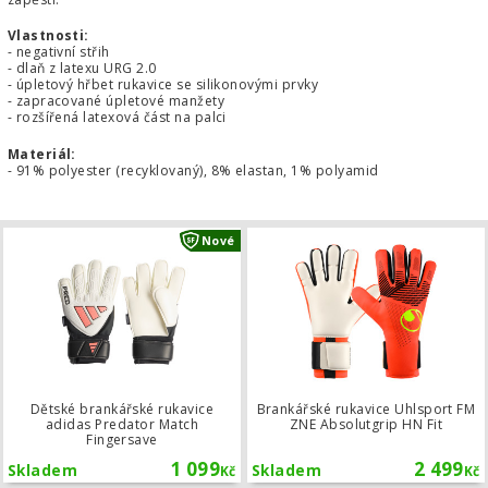
Vlastnosti:
- negativní střih
- dlaň z latexu URG 2.0
- úpletový hřbet rukavice se silikonovými prvky
- zapracované úpletové manžety
- rozšířená latexová část na palci
Materiál:
- 91% polyester (recyklovaný), 8% elastan, 1% polyamid
Dětské brankářské rukavice adidas 
Nové
Dětské brankářské rukavice
Brankářské rukavice Uhlsport FM
adidas Predator Match
ZNE Absolutgrip HN Fit
Fingersave
1 099
2 499
Skladem
Skladem
Kč
Kč