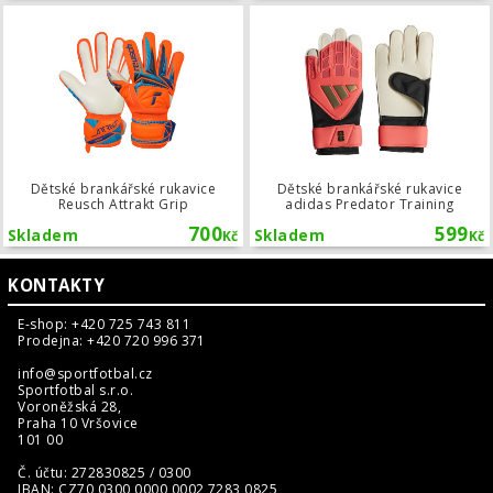
Dětské brankářské rukavice Reusch A
Dětské brankářské rukavice
Dětské brankářské rukavice
Reusch Attrakt Grip
adidas Predator Training
700
599
Skladem
Skladem
Kč
Kč
KONTAKTY
E-shop: +420 725 743 811
Prodejna: +420 720 996 371
info@sportfotbal.cz
Sportfotbal s.r.o.
Voroněžská 28,
Praha 10 Vršovice
101 00
Č. účtu: 272830825 / 0300
IBAN: CZ70 0300 0000 0002 7283 0825