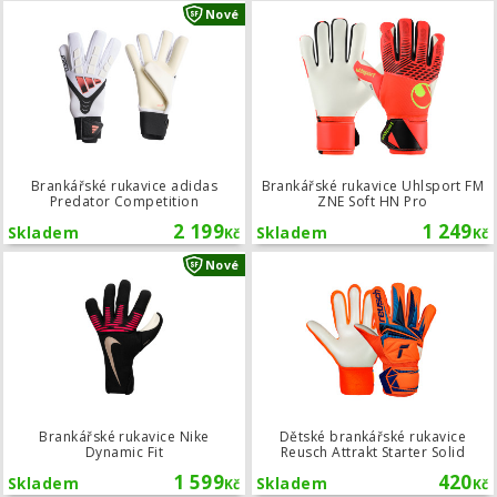
Brankářské rukavice adidas Predato
Nové
Brankářské rukavice adidas
Brankářské rukavice Uhlsport FM
Predator Competition
ZNE Soft HN Pro
2 199
1 249
Skladem
Skladem
Kč
Kč
Brankářské rukavice Nike Dynamic Fi
Nové
Brankářské rukavice Nike
Dětské brankářské rukavice
Dynamic Fit
Reusch Attrakt Starter Solid
1 599
420
Skladem
Skladem
Kč
Kč