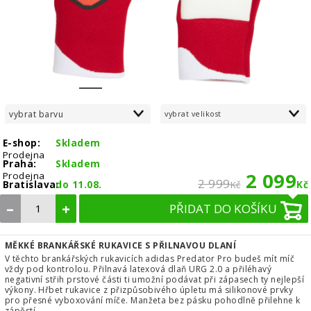
1
2
3
4
5
6
vybrat barvu
vybrat velikost
E-shop:
Skladem
Prodejna
Praha:
Skladem
2 099
Prodejna
2 999
Bratislava:
do 11.08.
Kč
Kč
–
+
PŘIDAT DO KOŠÍKU
MĚKKÉ BRANKÁŘSKÉ RUKAVICE S PŘILNAVOU DLANÍ
V těchto brankářských rukavicích adidas Predator Pro budeš mít míč
vždy pod kontrolou. Přilnavá latexová dlaň URG 2.0 a přiléhavý
negativní střih prstové části ti umožní podávat při zápasech ty nejlepší
výkony. Hřbet rukavice z přizpůsobivého úpletu má silikonové prvky
pro přesné vyboxování míče. Manžeta bez pásku pohodlně přilehne k
zápěstí.