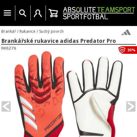
Menu
Vyhledat
Uživatelský účet
Košík
Brankář
/
Rukavice
/
Suchý povrch
Brankářské rukavice adidas Predator Pro
IW6276
30%
PREVIOUS