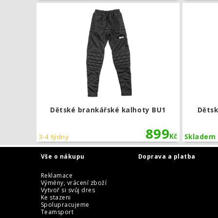
Dětské bran
Dětské brankářské kalhoty BU1
Dětsk
899
Kč
3-4 týdny
Skladem
Vše o nákupu
Doprava a platba
Reklamace
Výměny, vrácení zboží
Vytvoř si svůj dres
Ke stazeni
Spolupracujeme
Teamsport