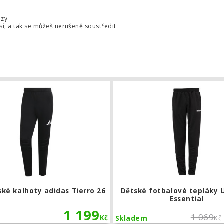
azy
osí, a tak se můžeš nerušeně soustředit
funkční legíny adidas Padded Baselayer
Brankařské kalhoty adidas Tierro 26
ké kalhoty adidas Tierro 26
Dětské fotbalové tepláky 
Essential
1 199
1 069
Kč
Kč
Skladem