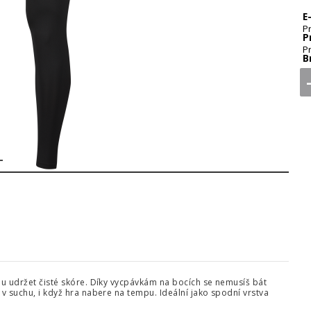
E
P
P
P
B
2
ou udržet čisté skóre. Díky vycpávkám na bocích se nemusíš bát
 v suchu, i když hra nabere na tempu. Ideální jako spodní vrstva