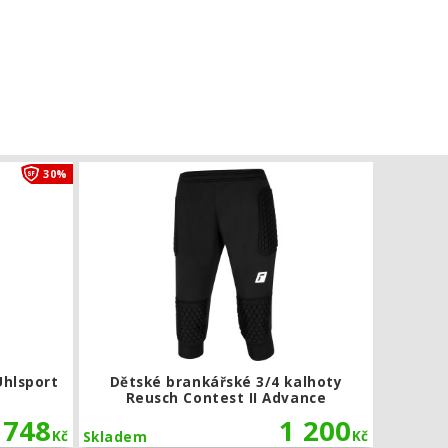
Dětské fotbalové tepláky Uhlsport Essential
Dětské bran
30%
Uhlsport
Dětské brankářské 3/4 kalhoty
Reusch Contest II Advance
748
1 200
Kč
Kč
Skladem