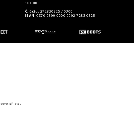
101 00
Č. účtu
: 272830825 / 0300
IBAN
: CZ70 0300 0000 0002 7283 0825
o zákazníky
idovat přijatou