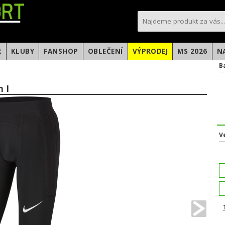
sportfotbal.cz
R
KLUBY
FANSHOP
OBLEČENÍ
VÝPRODEJ
MS 2026
N
B
n I
V