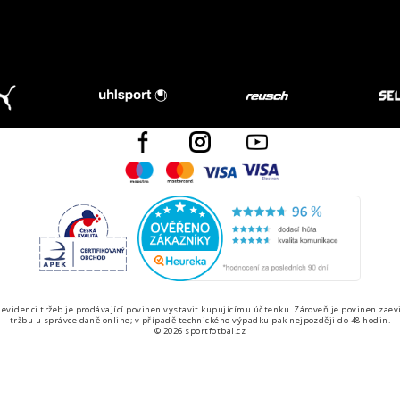
Facebook
Instagram
Youtube
Maestro
Mastercard
Visa
Visa Electron
Česká kvalita
Ověřen
 evidenci tržeb je prodávající povinen vystavit kupujícímu účtenku. Zároveň je povinen zaev
tržbu u správce daně online; v případě technického výpadku pak nejpozději do 48 hodin.
© 2026 sportfotbal.cz