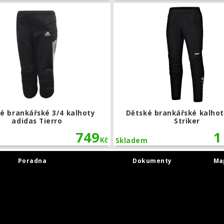
kářské kalhoty BU1
Dětské brankářské 3/4 kalhoty adida
é brankářské 3/4 kalhoty
Dětské brankářské kalhot
adidas Tierro
Striker
749
1
Kč
Skladem
Poradna
Dokumenty
Ma