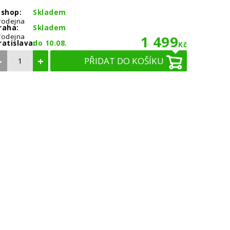
-shop:
Skladem
rodejna
raha:
Skladem
rodejna
1 499
ratislava:
do 10.08.
Kč
–
+
PŘIDAT DO KOŠÍKU