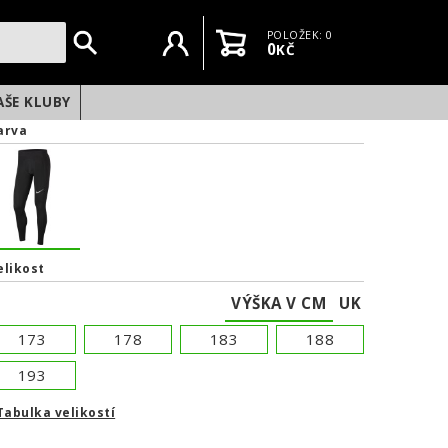
Uživatelský účet
Košík
POLOŽEK: 0
0
KČ
AŠE KLUBY
arva
elikost
VÝŠKA V CM
UK
173
178
183
188
193
Tabulka velikostí
NEXT