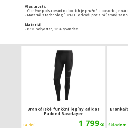
Vlastnosti:
- Členěné polstrování na bocích je pružné a absorbuje nár
- Materiál s technologií Dri-FIT odvádí pot a příjemně se n
Materiál:
- 82% polyester, 18% spandex
Brankářské 
Brankářské funkční legíny adidas
Brankařs
Padded Baselayer
1 799
Kč
14 dní
Skladem