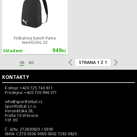
Fotbalový batoh Puma
teamGOAL 23
949
Skladem
Kč
STRANA 1 Z 1
36
60
KONTAKTY
E-shop: +420 725 743 811
Prodejna: +420 720 996 371
info@sportfotbal.cz
Sportfotbal s.r.o.
Voroněžská 28,
Praha 10 Vršovice
101 00
Č. účtu: 272830825 / 0300
IBAN: CZ70 0300 0000 0002 7283 0825