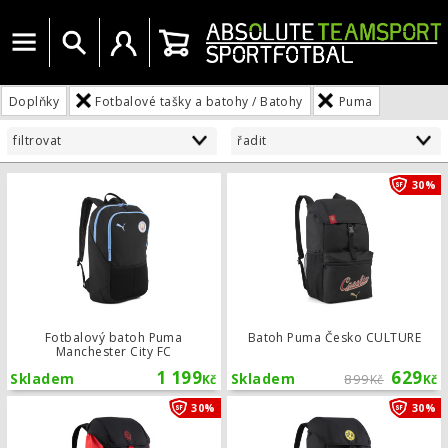
Menu
Vyhledat
Uživatelský účet
Košík
Doplňky
Fotbalové tašky a batohy / Batohy
Puma
filtrovat
řadit
Fotbalový batoh Puma Manchester Ci
30%
Fotbalový batoh Puma
Batoh Puma Česko CULTURE
Manchester City FC
1 199
629
Skladem
Skladem
899
Kč
Kč
Kč
Batoh Puma AC Milán ftblARCHIVE
30%
30%