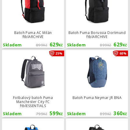
Batoh Puma AC Milán
Batoh Puma Borussia Dortmund
ftblARCHIVE
ftblARCHIVE
629
629
Skladem
899
Skladem
899
Kč
Kč
Kč
Kč
Fotbalový batoh Puma Manchester Ci
25%
60%
Fotbalový batoh Puma
Batoh Puma Neymar JR BNA
Manchester City FC
ftblESSENTIALS
599
360
Skladem
799
Skladem
899
Kč
Kč
Kč
Kč
Fotbalový batoh Puma teamGOAL