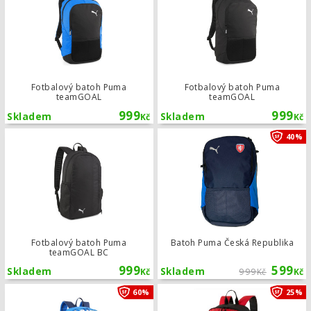
Fotbalový batoh Puma
Fotbalový batoh Puma
teamGOAL
teamGOAL
999
999
Skladem
Skladem
Kč
Kč
Fotbalový batoh Puma teamGOAL B
40%
Fotbalový batoh Puma
Batoh Puma Česká Republika
teamGOAL BC
999
599
Skladem
Skladem
999
Kč
Kč
Kč
Batoh Puma Neymar Jr
60%
25%