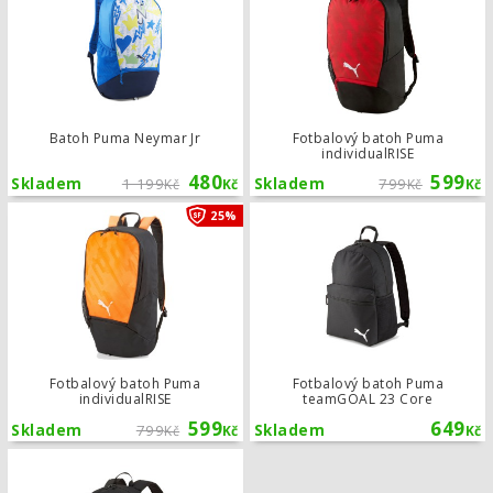
Batoh Puma Neymar Jr
Fotbalový batoh Puma
individualRISE
480
599
Skladem
1 199
Skladem
799
Kč
Kč
Kč
Kč
Fotbalový batoh Puma individualRISE
25%
Fotbalový batoh Puma
Fotbalový batoh Puma
individualRISE
teamGOAL 23 Core
599
649
Skladem
799
Skladem
Kč
Kč
Kč
Fotbalový batoh Puma teamGOAL 2