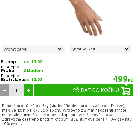
vybrat barvu
vybrat velikost
E-shop:
do 10.08.
Prodejna
Praha:
Skladem
Prodejna
499
Bratislava:
do 10.08.
Kč
–
+
PŘIDAT DO KOŠÍKU
Bandáž pro různé balíčky (studené/teplé a pro Instant cold Freeze),
max. velikost balíčků 35 x 16 cm. Vyrobeno z 3 mm neoprenu s froté
materiálem uvnitř a s nylonovou kapsou. Uvnitř síťová kapsa.
Zdravotně ošetřeno proti mikrobům. 80% gumová pěna / 10% bavlna /
10% nylon.