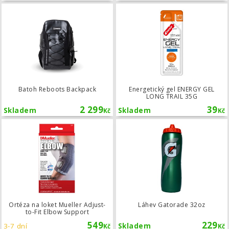
Batoh Reboots Backpack
Batoh Reboots Backpack
Energetický gel ENERGY GEL
LONG TRAIL 35G
2 299
39
Skladem
Skladem
Kč
Kč
Ortéza na loket Mueller Adjust-to-Fi
Ortéza na loket Mueller Adjust-
Láhev Gatorade 32oz
to-Fit Elbow Support
549
229
3-7 dní
Skladem
Kč
Kč