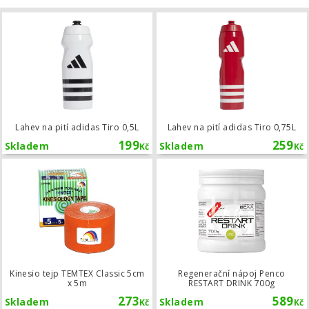
Lahev na pití adidas Tiro 0,5L
Lahev na pití adidas Tiro 0,5L
Lahev na pití adidas Tiro 0,75L
199
259
Skladem
Skladem
Kč
Kč
Kinesio tejp TEMTEX Classic 5cm x 5
Kinesio tejp TEMTEX Classic 5cm
Regenerační nápoj Penco
x 5m
RESTART DRINK 700g
273
589
Skladem
Skladem
Kč
Kč