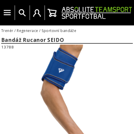
Menu
Vyhledat
Uživatelský účet
Košík
Trenér
/
Regenerace
/
Sportovní bandáže
Bandáž Rucanor SEIDO
13788