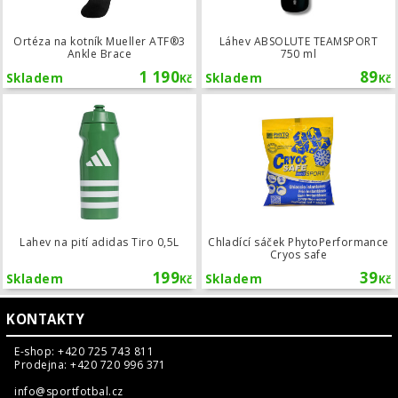
Ortéza na kotník Mueller ATF®3
Láhev ABSOLUTE TEAMSPORT
Ankle Brace
750 ml
1 190
89
Skladem
Skladem
Kč
Kč
Lahev na pití adidas Tiro 0,5L
Lahev na pití adidas Tiro 0,5L
Chladící sáček PhytoPerformance
Cryos safe
199
39
Skladem
Skladem
Kč
Kč
KONTAKTY
E-shop: +420 725 743 811
Prodejna: +420 720 996 371
info@sportfotbal.cz