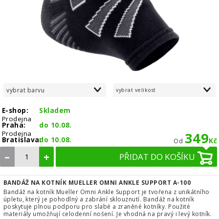
vybrat barvu
vybrat velikost
E-shop:
Skladem
Prodejna
Praha:
do 10.08.
Prodejna
349
Bratislava:
do 10.08.
Kč
Od
–
+
PŘIDAT DO KOŠÍKU
BANDÁŽ NA KOTNÍK MUELLER OMNI ANKLE SUPPORT A-100
Bandáž na kotník Mueller Omni Ankle Support je tvořena z unikátního
úpletu, který je pohodlný a zabrání sklouznutí. Bandáž na kotník
poskytuje plnou podporu pro slabé a zraněné kotníky. Použité
materiály umožňují celodenní nošení. Je vhodná na pravý i levý kotník.