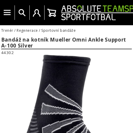
Menu
Vyhledat
Uživatelský účet
Košík
Trenér
/
Regenerace
/
Sportovní bandáže
Bandáž na kotník Mueller Omni Ankle Support
A-100 Silver
44302