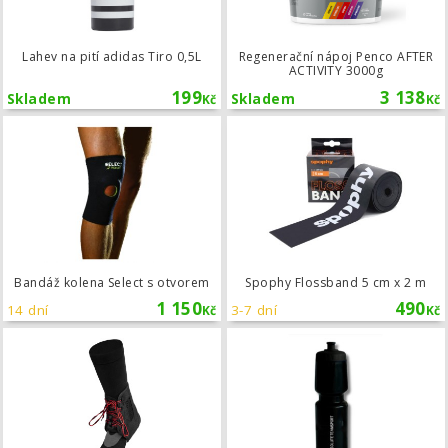
Lahev na pití adidas Tiro 0,5L
Regenerační nápoj Penco AFTER
ACTIVITY 3000g
199
3 138
Skladem
Skladem
Kč
Kč
Bandáž kolena Select s otvorem
Bandáž kolena Select s otvorem
Spophy Flossband 5 cm x 2 m
1 150
490
14 dní
3-7 dní
Kč
Kč
Ortéza na kotník Mueller ATF®3 Ankl