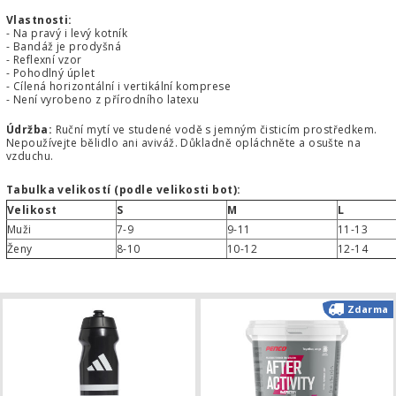
Vlastnosti:
- Na pravý i levý kotník
- Bandáž je prodyšná
- Reflexní vzor
- Pohodlný úplet
- Cílená horizontální i vertikální komprese
- Není vyrobeno z přírodního latexu
Údržba:
Ruční mytí ve studené vodě s jemným čisticím prostředkem.
Nepoužívejte bělidlo ani aviváž. Důkladně opláchněte a osušte na
vzduchu.
Tabulka velikostí (podle velikosti bot):
Velikost
S
M
L
Muži
7-9
9-11
11-13
Ženy
8-10
10-12
12-14
Lahev na pití adidas Tiro 0,5L
Zdarma