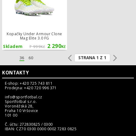
Kopačky Under Armour Clone
Mag Elite 3.0 FG
2 290
Skladem
7 999
Kč
Kč
STRANA 1 Z 1
36
60
KONTAKTY
E-shop: +420 725 743 811
Prodejna: +420 720 996 371
info@sportfotbal.cz
Sportfotbal s.r.o.
Voroněžská 28,
Praha 10 Vršovice
101 00
Č. účtu: 272830825 / 0300
IBAN: CZ70 0300 0000 0002 7283 0825