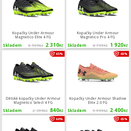
Kopačky Under Armour
Kopačky Under Armour
Magnetico Elite 4 FG
Magnetico Pro 4 FG
2 310
1 920
Skladem
6 599
Skladem
4 799
Kč
Kč
Kč
Kč
Dětské kopačky Under Armour Magnet
65%
60%
Dětské kopačky Under Armour
Kopačky Under Armour Shadow
Magnetico Select 4 FG
Elite 2.0 FG
840
2 400
Skladem
2 399
Skladem
5 999
Kč
Kč
Kč
Kč
Kopačky Under Armour Shadow Elite
60%
65%