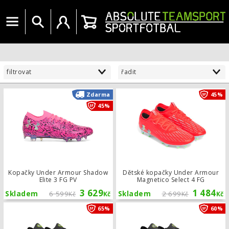
Menu
Vyhledat
Uživatelský účet
Košík
filtrovat
řadit
Kopačky Under Armour Shadow Elite
Zdarma
45%
45%
Kopačky Under Armour Shadow
Dětské kopačky Under Armour
Elite 3 FG PV
Magnetico Select 4 FG
3 629
1 484
Skladem
6 599
Skladem
2 699
Kč
Kč
Kč
Kč
Kopačky Under Armour Magnetico Eli
65%
60%