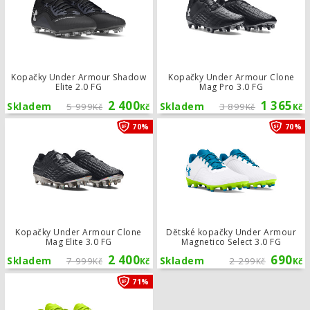
Kopačky Under Armour Shadow
Kopačky Under Armour Clone
Elite 2.0 FG
Mag Pro 3.0 FG
2 400
1 365
Skladem
5 999
Skladem
3 899
Kč
Kč
Kč
Kč
Kopačky Under Armour Clone Mag Eli
70%
70%
Kopačky Under Armour Clone
Dětské kopačky Under Armour
Mag Elite 3.0 FG
Magnetico Select 3.0 FG
2 400
690
Skladem
7 999
Skladem
2 299
Kč
Kč
Kč
Kč
Kopačky Under Armour Clone Mag Eli
71%