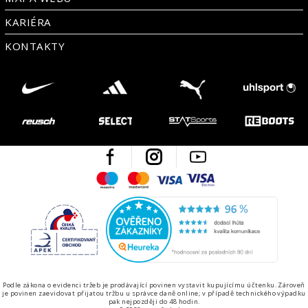
KARIÉRA
KONTAKTY
Facebook
Instagram
Youtube
Maestro
Mastercard
Visa
Visa Electron
Česká kvalita
Ověřen
Podle zákona o evidenci tržeb je prodávající povinen vystavit kupujícímu účtenku. Zároveň
je povinen zaevidovat přijatou tržbu u správce daně online; v případě technického výpadku
pak nejpozději do 48 hodin.