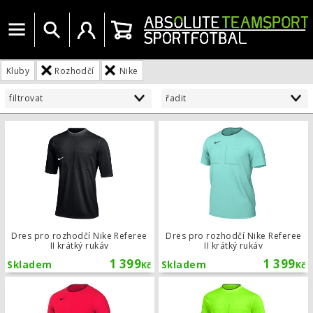
Menu
Vyhledat
Uživatelský účet
Košík
Kluby
Rozhodčí
Nike
filtrovat
řadit
Dres pro rozhodčí Nike Referee II kr
Dres pro rozhodčí Nike Referee
Dres pro rozhodčí Nike Referee
II krátký rukáv
II krátký rukáv
1 399
1 399
Skladem
Skladem
Kč
Kč
Dres pro rozhodčí Nike Referee II kr