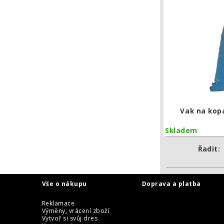
Vak na kop
Skladem
Řadit:
Vše o nákupu
Doprava a platba
Reklamace
Výměny, vrácení zboží
Vytvoř si svůj dres