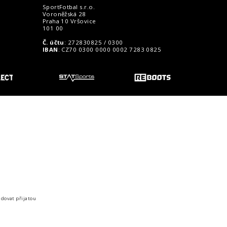
SportFotbal s.r.o.
Voroněžská 28
Praha 10 Vršovice
101 00
Č. účtu
: 272830825 / 0300
IBAN
: CZ70 0300 0000 0002 7283 0825
o zákazníky
idovat přijatou