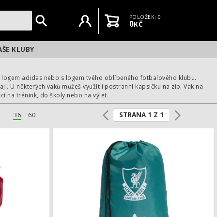
Uživatelský účet
Košík
POLOŽEK: 0
0
KČ
AŠE KLUBY
e s logem adidas nebo s logem tvého oblíbeného fotbalového klubu.
mají. U některých vaků můžeš využít i postranní kapsičku na zip. Vak na
cí na trénink, do školy nebo na výlet.
STRANA 1 Z 1
36
60
Batoh adidas Liverpool FC