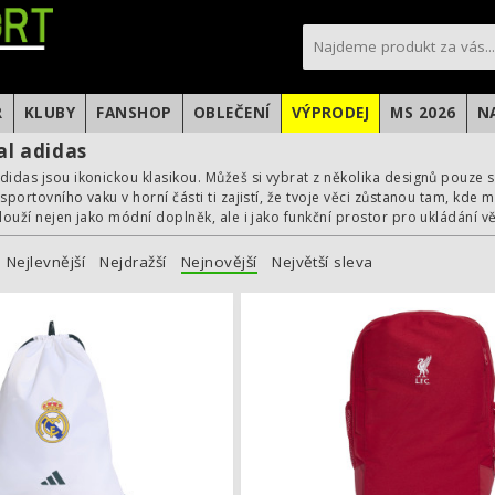
sportfotbal.cz
R
KLUBY
FANSHOP
OBLEČENÍ
VÝPRODEJ
MS 2026
N
al adidas
didas jsou ikonickou klasikou. Můžeš si vybrat z několika designů pouz
sportovního vaku v horní části ti zajistí, že tvoje věci zůstanou tam, kde 
louží nejen jako módní doplněk, ale i jako funkční prostor pro ukládání vě
Nejlevnější
Nejdražší
Nejnovější
Největší sleva
Vak adidas Real Madrid