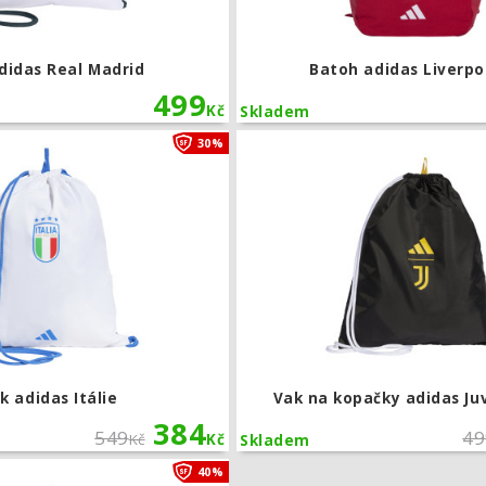
didas Real Madrid
Batoh adidas Liverpo
499
Kč
Skladem
Vak adidas Itálie
30%
k adidas Itálie
Vak na kopačky adidas Ju
384
549
49
Kč
Kč
Skladem
Vak na kopačky adidas Juventus FC
40%