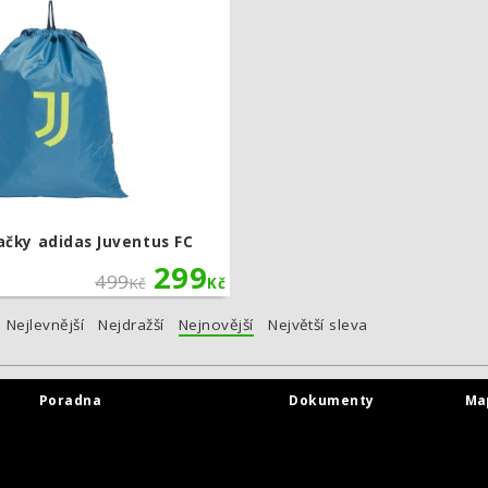
ačky adidas Juventus FC
299
499
Kč
Kč
Nejlevnější
Nejdražší
Nejnovější
Největší sleva
Poradna
Dokumenty
Ma