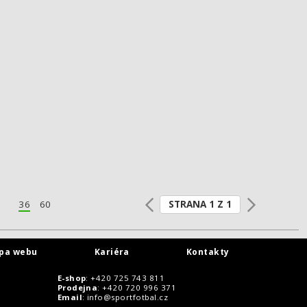
STRANA 1 Z 1
36
60
pa webu
Kariéra
Kontakty
E-shop
: +420 725 743 811
Prodejna
: +420 720 996 371
Email
:
info@sportfotbal.cz