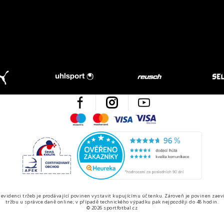
Facebook
Instagram
Youtube
Maestro
Mastercard
Visa
Visa Electron
Česká kvalita
Ověřen
 evidenci tržeb je prodávající povinen vystavit kupujícímu účtenku. Zároveň je povinen zaev
tržbu u správce daně online; v případě technického výpadku pak nejpozději do 48 hodin.
© 2026 sportfotbal.cz