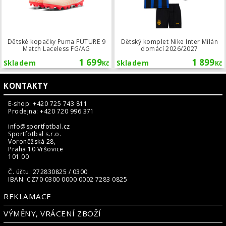
Dětské kopačky Puma FUTURE 9
Dětský komplet Nike Inter Milán
Match Laceless FG/AG
domácí 2026/2027
1 699
1 899
Skladem
Skladem
Kč
Kč
KONTAKTY
E-shop: +420 725 743 811
Prodejna: +420 720 996 371
info@sportfotbal.cz
Sportfotbal s.r.o.
Voroněžská 28,
Praha 10 Vršovice
101 00
Č. účtu: 272830825 / 0300
IBAN: CZ70 0300 0000 0002 7283 0825
REKLAMACE
VÝMĚNY, VRÁCENÍ ZBOŽÍ