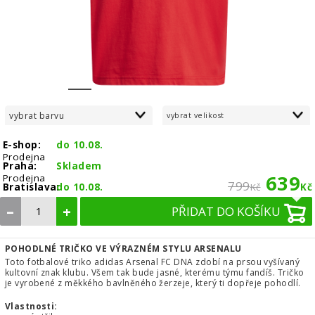
1
2
3
4
5
6
7
vybrat barvu
vybrat velikost
E-shop:
do 10.08.
Prodejna
Praha:
Skladem
639
Prodejna
799
Bratislava:
do 10.08.
Kč
Kč
–
+
PŘIDAT DO KOŠÍKU
POHODLNÉ TRIČKO VE VÝRAZNÉM STYLU ARSENALU
Toto fotbalové triko adidas Arsenal FC DNA zdobí na prsou vyšívaný
kultovní znak klubu. Všem tak bude jasné, kterému týmu fandíš. Tričko
je vyrobené z měkkého bavlněného žerzeje, který ti dopřeje pohodlí.
Vlastnosti: