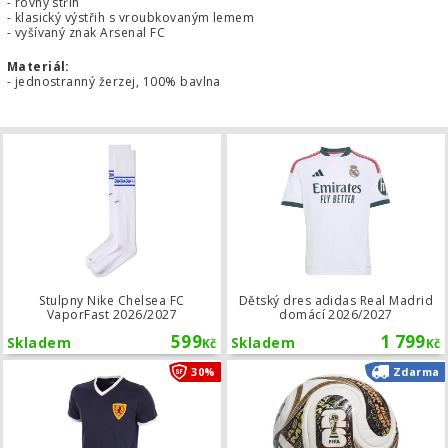
- rovný střih
- klasický výstřih s vroubkovaným lemem
- vyšívaný znak Arsenal FC
Materiál:
- jednostranný žerzej, 100% bavlna
Stulpny Nike Chelsea FC VaporFast 
Stulpny Nike Chelsea FC
Dětský dres adidas Real Madrid
VaporFast 2026/2027
domácí 2026/2027
599
1 799
Skladem
Skladem
Kč
Kč
Retro fotbalový dres COPA Skotsko 
30%
Zdarma