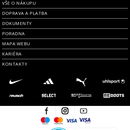
VŠE O NÁKUPU
DOPRAVA A PLATBA
DOKUMENTY
PORADNA
MAPA WEBU
KARIÉRA
KONTAKTY
Facebook
Instagram
Youtube
Maestro
Mastercard
Visa
Visa Electron
Česká kvalita
Ověřen