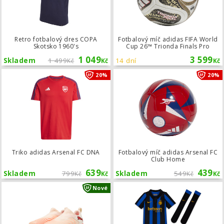
Retro fotbalový dres COPA
Fotbalový míč adidas FIFA World
Skotsko 1960's
Cup 26™ Trionda Finals Pro
1 049
3 599
Skladem
1 499
14 dní
Kč
Kč
Kč
Triko adidas Arsenal FC DNA
20%
20%
Triko adidas Arsenal FC DNA
Fotbalový míč adidas Arsenal FC
Club Home
639
439
Skladem
799
Skladem
549
Kč
Kč
Kč
Kč
Dětské kopačky Puma FUTURE 9 Matc
Nové