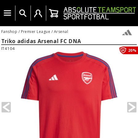
Menu
Vyhledat
Uživatelský účet
Košík
Fanshop
/
Premier League
/
Arsenal
Triko adidas Arsenal FC DNA
IT4104
20%
PREVIOUS