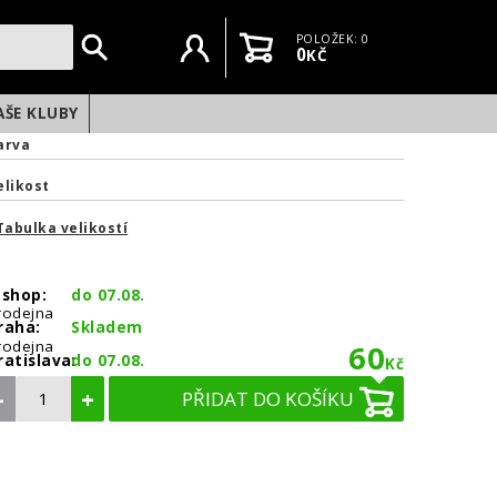
Uživatelský účet
Košík
POLOŽEK: 0
0
KČ
AŠE KLUBY
arva
elikost
Tabulka velikostí
-shop:
do 07.08.
rodejna
raha:
Skladem
rodejna
60
ratislava:
do 07.08.
Kč
–
+
PŘIDAT DO KOŠÍKU