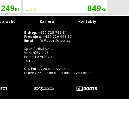
 249
849
Kč
Kč
14 dní
pa webu
Kariéra
Kontakty
E-shop
: +420 725 743 811
Prodejna
: +420 720 996 371
Email
:
info@sportfotbal.cz
SportFotbal s.r.o.
Voroněžská 28
Praha 10 Vršovice
101 00
Č. účtu
: 272830825 / 0300
IBAN
: CZ70 0300 0000 0002 7283 0825
o zákazníky