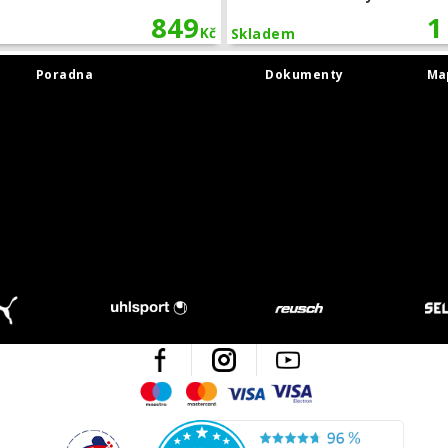
849
1
Kč
Skladem
Poradna
Dokumenty
Ma
Facebook
Instagram
Youtube
Maestro
Mastercard
Visa
Visa Electron
Česká kvalita
Ověřen