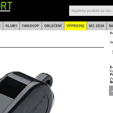
sportfotbal.cz
R
KLUBY
FANSHOP
OBLEČENÍ
VÝPRODEJ
MS 2026
N
B
V
E
P
P
P
B