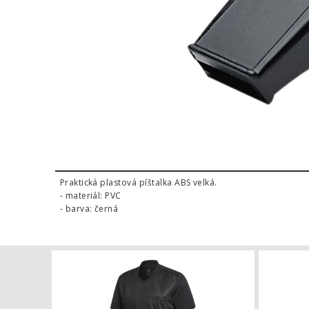
Praktická plastová píštalka ABS velká.
- materiál: PVC
- barva: černá
Dres pro roz