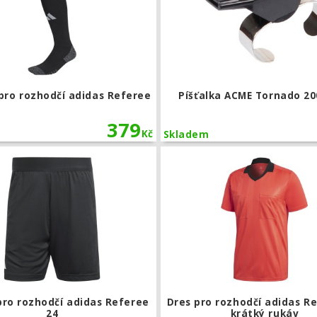
pro rozhodčí adidas Referee
Píšťalka ACME Tornado 20
379
Kč
Skladem
hodčí Nike Referee II krátký rukáv
Trenky pro rozhodčí adidas Referee
pro rozhodčí adidas Referee
Dres pro rozhodčí adidas R
24
krátký rukáv