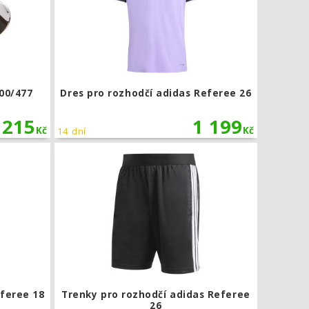
00/477
Dres pro rozhodčí adidas Referee 26
215
1 199
Kč
Kč
14 dní
 24
Dres pro rozhodčí adidas Referee 18 krátký rukáv
Trenky pro 
eferee 18
Trenky pro rozhodčí adidas Referee
26