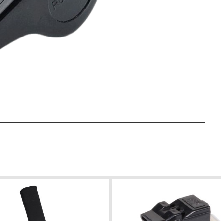
hodčí adidas Referee 18 krátký rukáv
Stulpny pro rozhodčí adidas Refere