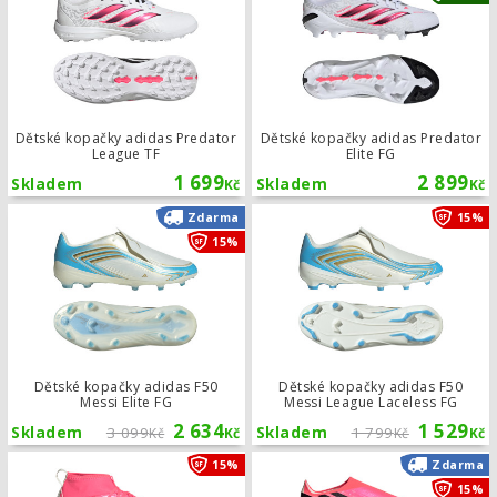
Dětské kopačky adidas Predator
Dětské kopačky adidas Predator
League TF
Elite FG
1 699
2 899
Skladem
Skladem
Kč
Kč
Dětské kopačky adidas F50 Messi Eli
Zdarma
15%
15%
Dětské kopačky adidas F50
Dětské kopačky adidas F50
Messi Elite FG
Messi League Laceless FG
2 634
1 529
Skladem
3 099
Skladem
1 799
Kč
Kč
Kč
Kč
Dětské kopačky adidas F50 Hyperfas
15%
Zdarma
15%