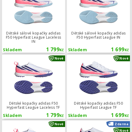
Dětské sálové kopačky adidas
Dětské sálové kopačky adidas
F50 Hyperfast League Laceless
F50 Hyperfast League IN
IN
1 799
1 699
Skladem
Skladem
Kč
Kč
Dětské kopačky adidas F50 Hyperfas
Nové
Nové
Dětské kopačky adidas F50
Dětské kopačky adidas F50
Hyperfast League Laceless TF
Hyperfast League TF
1 799
1 699
Skladem
Skladem
Kč
Kč
Dětské kopačky adidas F50 Hyperfas
Nové
Zdarma
Nové