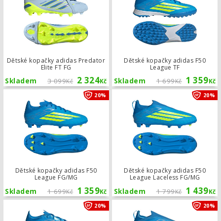
Dětské kopačky adidas Predator
Dětské kopačky adidas F50
Elite FT FG
League TF
2 324
1 359
Skladem
3 099
Skladem
1 699
Kč
Kč
Kč
Kč
Dětské kopačky adidas F50 League 
20%
20%
Dětské kopačky adidas F50
Dětské kopačky adidas F50
League FG/MG
League Laceless FG/MG
1 359
1 439
Skladem
1 699
Skladem
1 799
Kč
Kč
Kč
Kč
Dětské kopačky adidas F50 Elite FG
20%
20%