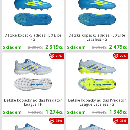
Dětské kopačky adidas F50 Elite
Dětské kopačky adidas F50 Elite
FG
Laceless FG
2 319
2 479
Skladem
2 899
Skladem
3 099
Kč
Kč
Kč
Kč
Dětské kopačky adidas Predator Lea
25%
25%
Dětské kopačky adidas Predator
Dětské kopačky adidas Predator
League TF
League Laceless FG
1 274
1 349
Skladem
1 699
Skladem
1 799
Kč
Kč
Kč
Kč
Dětské kopačky adidas Predator Le
25%
25%