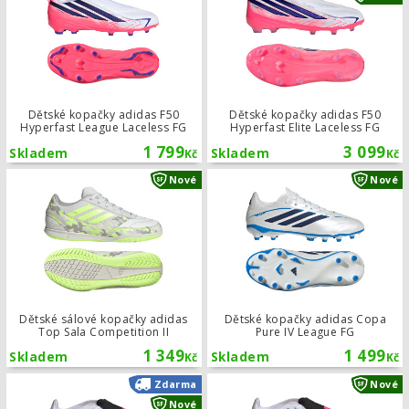
Dětské kopačky adidas F50
Dětské kopačky adidas F50
Hyperfast League Laceless FG
Hyperfast Elite Laceless FG
1 799
3 099
Skladem
Skladem
Kč
Kč
Dětské sálové kopačky adidas Top Sa
Nové
Nové
Dětské sálové kopačky adidas
Dětské kopačky adidas Copa
Top Sala Competition II
Pure IV League FG
1 349
1 499
Skladem
Skladem
Kč
Kč
Dětské kopačky adidas Predator Elit
Zdarma
Nové
Nové