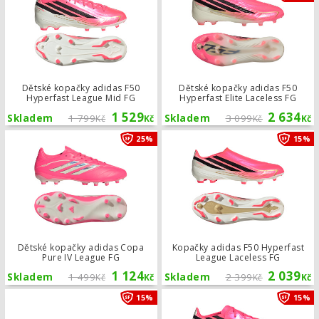
Dětské kopačky adidas F50
Dětské kopačky adidas F50
Hyperfast League Mid FG
Hyperfast Elite Laceless FG
1 529
2 634
Skladem
1 799
Skladem
3 099
Kč
Kč
Kč
Kč
Dětské kopačky adidas Copa Pure IV
25%
15%
Dětské kopačky adidas Copa
Kopačky adidas F50 Hyperfast
Pure IV League FG
League Laceless FG
1 124
2 039
Skladem
1 499
Skladem
2 399
Kč
Kč
Kč
Kč
Dětské kopačky adidas F50 Hyperfast
15%
15%