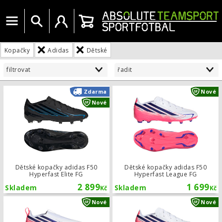
Menu
Vyhledat
Uživatelský účet
Košík
Kopačky
Adidas
Dětské
filtrovat
řadit
Dětské kopačky adidas F50 Hyperfast
Zdarma
Nové
Nové
Dětské kopačky adidas F50
Dětské kopačky adidas F50
Hyperfast Elite FG
Hyperfast League FG
2 899
1 699
Skladem
Skladem
Kč
Kč
Dětské sálové kopačky adidas F50 Hy
Nové
Nové