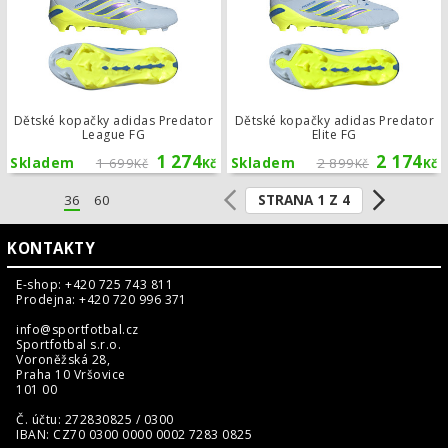
Dětské kopačky adidas Predator
Dětské kopačky adidas Predator
League FG
Elite FG
1 274
2 174
Skladem
1 699
Skladem
2 899
Kč
Kč
Kč
Kč
STRANA 1 Z 4
36
60
KONTAKTY
E-shop: +420 725 743 811
Prodejna: +420 720 996 371
info@sportfotbal.cz
Sportfotbal s.r.o.
Voroněžská 28,
Praha 10 Vršovice
101 00
Č. účtu: 272830825 / 0300
IBAN: CZ70 0300 0000 0002 7283 0825