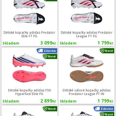
Dětské kopačky adidas Predator
Dětské kopačky adidas Predator
Elite FT FG
League FT FG
3 099
1 799
Skladem
Skladem
Kč
Kč
Dětské kopačky adidas F50 Hyperfast
Zdarma
Nové
Nové
Dětské kopačky adidas F50
Dětské sálové kopačky adidas
Hyperfast Elite FG
Predator League FT IN
2 899
1 799
Skladem
Skladem
Kč
Kč
Dětské kopačky adidas Predator Lea
Nové
Zdarma
Nové