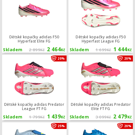
Dětské kopačky adidas F50
Dětské kopačky adidas F50
Hyperfast Elite FG
Hyperfast League FG
2 464
1 444
Skladem
2 899
Skladem
1 699
Kč
Kč
Kč
Kč
Dětské kopačky adidas Predator Lea
20%
20%
Dětské kopačky adidas Predator
Dětské kopačky adidas Predator
League FT FG
Elite FT FG
1 439
2 479
Skladem
1 799
Skladem
3 099
Kč
Kč
Kč
Kč
Dětské kopačky adidas Predator Elit
25%
20%