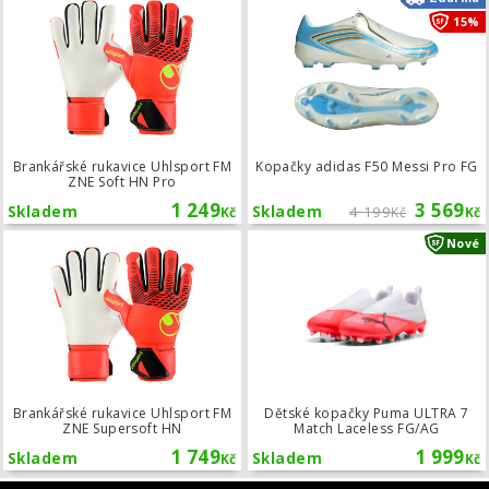
15%
Brankářské rukavice Uhlsport FM
Kopačky adidas F50 Messi Pro FG
ZNE Soft HN Pro
1 249
3 569
Skladem
Skladem
4 199
Kč
Kč
Kč
Brankářské rukavice Uhlsport FM ZN
Nové
Brankářské rukavice Uhlsport FM
Dětské kopačky Puma ULTRA 7
ZNE Supersoft HN
Match Laceless FG/AG
1 749
1 999
Skladem
Skladem
Kč
Kč