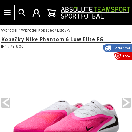
Menu
Vyhledat
Uživatelský účet
Košík
Výprodej
/
Výprodej Kopaček
/
Lisovky
Kopačky Nike Phantom 6 Low Elite FG
IH1778-900
Zdarma
15%
PREVIOUS