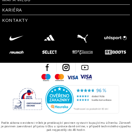
KARIÉRA
KONTAKTY
Facebook
Instagram
Youtube
Maestro
Mastercard
Visa
Visa Electron
Česká kvalita
Ověřen
Podle zákona o evidenci tržeb je prodávající povinen vystavit kupujícímu účtenku. Zároveň
je povinen zaevidovat přijatou tržbu u správce daně online; v případě technického výpadku
pak nejpozději do 48 hodin.