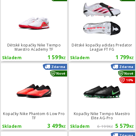
Dětské kopačky Nike Tiempo
Dětské kopačky adidas Predator
Maestro Academy TF
League FT FG
1 599
1 799
Skladem
Skladem
Kč
Kč
Kopačky Nike Phantom 6 Low Pro TF
Zdarma
Zdarma
Nové
Nové
10%
Kopačky Nike Phantom 6 Low Pro
Kopačky Nike Tiempo Maestro
TF
Elite AG-Pro
3 499
5 579
Skladem
Skladem
6 199
Kč
Kč
Kč
Brankářské rukavice Uhlsport FM ZN
Zdarma