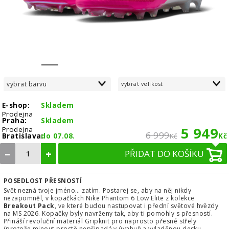
1
2
3
4
5
6
7
8
vybrat barvu
vybrat velikost
E-shop:
Skladem
Prodejna
Praha:
Skladem
5 949
Prodejna
6 999
Bratislava:
do 07.08.
Kč
Kč
–
+
PŘIDAT DO KOŠÍKU
POSEDLOST PŘESNOSTÍ
Svět nezná tvoje jméno… zatím. Postarej se, aby na něj nikdy
nezapomněl, v kopačkách Nike Phantom 6 Low Elite z kolekce
Breakout Pack
, ve které budou nastupovat i přední světové hvězdy
na MS 2026. Kopačky byly navrženy tak, aby ti pomohly s přesností.
Přináší revoluční materiál Gripknit pro naprosto přesné střely
(protože minout prostě nepřipadá v úvahu!) a vyladěnou desku