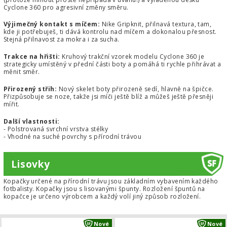
Cyclone 360 pro agresivní změny směru.
Výjimečný kontakt s míčem:
Nike Gripknit, přilnavá textura, tam,
kde ji potřebuješ, ti dává kontrolu nad míčem a dokonalou přesnost.
Stejná přilnavost za mokra i za sucha.
Trakce na hřišti:
Kruhový trakční vzorek modelu Cyclone 360 je
strategicky umístěný v přední části boty a pomáhá ti rychle přihrávat a
měnit směr.
Přirozený střih:
Nový skelet boty přirozeně sedí, hlavně na špičce.
Přizpůsobuje se noze, takže jsi míči ještě blíž a můžeš ještě přesněji
mířit.
Další vlastnosti:
- Polstrovaná svrchní vrstva stélky
- Vhodné na suché povrchy s přírodní trávou
Lisovky
Kopačky určené na přírodní trávu jsou základním vybavením každého
fotbalisty. Kopačky jsou s lisovanými špunty. Rozložení špuntů na
kopačce je určeno výrobcem a každý volí jiný způsob rozložení.
Dětské kopačky Nike Tiempo Maest
Nové
Nové