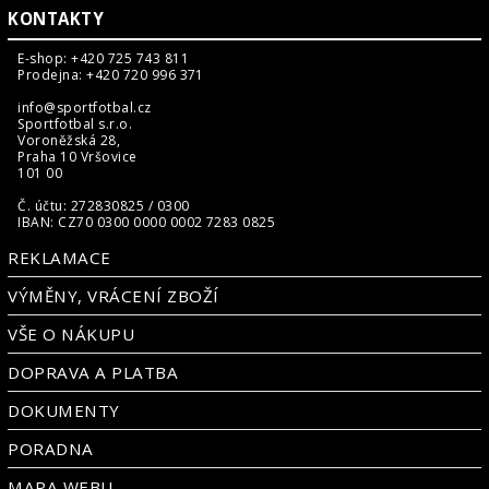
KONTAKTY
E-shop: +420 725 743 811
Prodejna: +420 720 996 371
info@sportfotbal.cz
Sportfotbal s.r.o.
Voroněžská 28,
Praha 10 Vršovice
101 00
Č. účtu: 272830825 / 0300
IBAN: CZ70 0300 0000 0002 7283 0825
REKLAMACE
VÝMĚNY, VRÁCENÍ ZBOŽÍ
VŠE O NÁKUPU
DOPRAVA A PLATBA
DOKUMENTY
PORADNA
MAPA WEBU