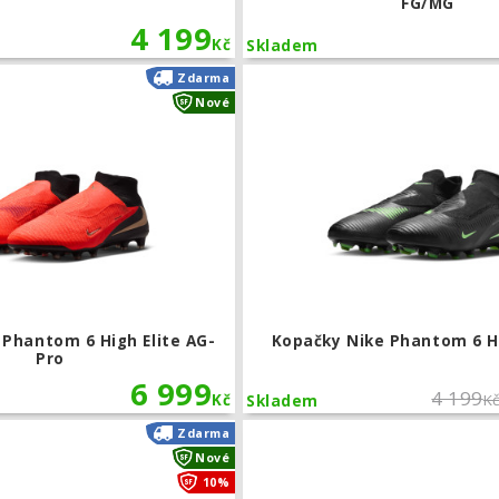
FG/MG
4 199
Kč
Skladem
Kopačky Nike Phantom 6 High Elite AG
Zdarma
Nové
 Phantom 6 High Elite AG-
Kopačky Nike Phantom 6 H
Pro
6 999
4 199
Kč
K
Skladem
Kopačky Nike Phantom 6 High Elite AG
Zdarma
Nové
10%