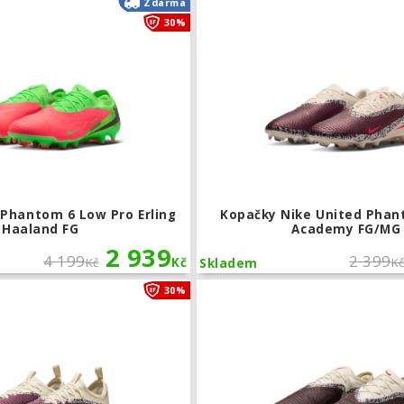
Zdarma
30%
 Phantom 6 Low Pro Erling
Kopačky Nike United Phan
Haaland FG
Academy FG/MG
2 939
4 199
2 399
Kč
Kč
K
Skladem
Dětské kopačky Nike United Phantom
30%