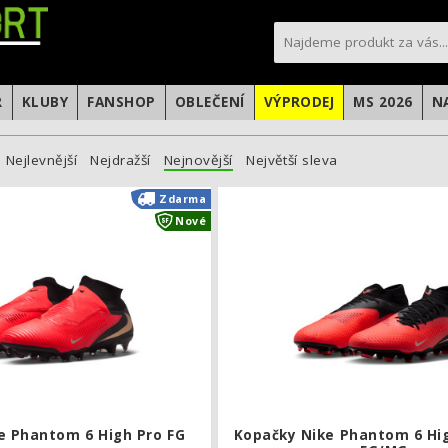
sportfotbal.cz
R
KLUBY
FANSHOP
OBLEČENÍ
VÝPRODEJ
MS 2026
N
Nejlevnější
Nejdražší
Nejnovější
Největší sleva
Kopačky Nike Phantom 6 High Pro FG
Zdarma
Nové
e Phantom 6 High Pro FG
Kopačky Nike Phantom 6 H