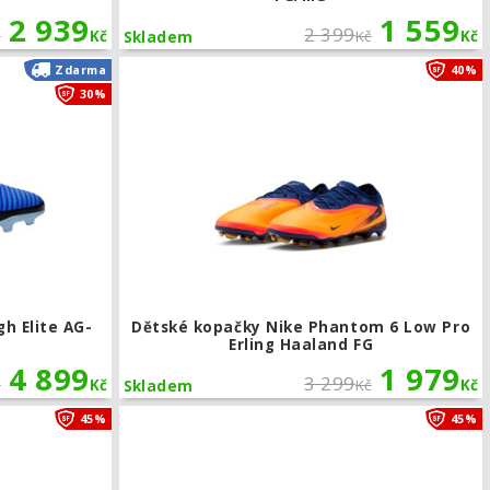
2 939
1 559
2 399
č
Kč
Kč
Kč
Skladem
Pro FG/MG
Kopačky Nike Phantom 6 High Elite AG-Pro
Zdarma
40%
30%
h Elite AG-
Dětské kopačky Nike Phantom 6 Low Pro
Erling Haaland FG
4 899
1 979
3 299
č
Kč
Kč
Kč
Skladem
Dětské kopačky Nike Phantom 6 Low Pro FG/MG
45%
45%