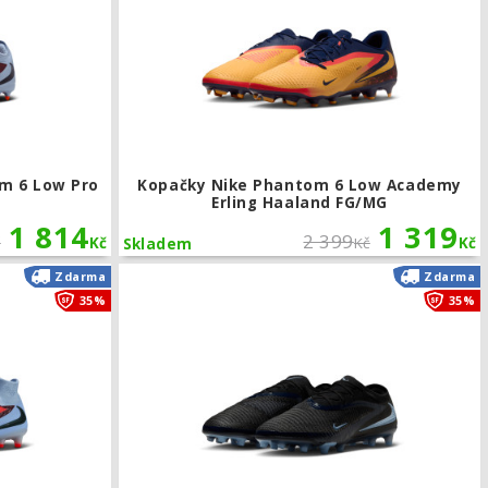
m 6 Low Pro
Kopačky Nike Phantom 6 Low Academy
Erling Haaland FG/MG
1 814
1 319
2 399
č
Kč
Kč
Kč
Skladem
-Pro
Kopačky Nike Phantom 6 High Elite AG-Pro
Zdarma
Zdarma
35%
35%