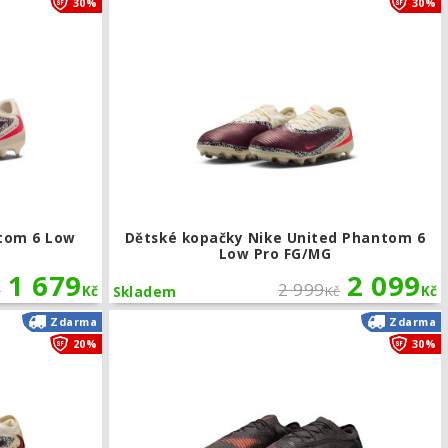
30%
30%
tom 6 Low
Dětské kopačky Nike United Phantom 6
Low Pro FG/MG
1 679
2 099
2 999
č
Kč
Kč
Kč
Skladem
 6 Low Academy FG/MG
Kopačky Nike United Phantom 6 Low Elite FG
Zdarma
Zdarma
20%
30%