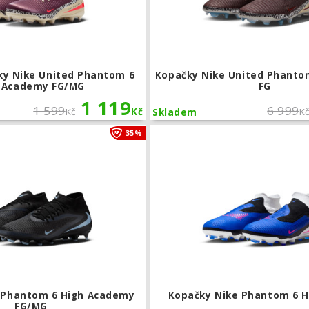
ky Nike United Phantom 6
Kopačky Nike United Phantom
 Academy FG/MG
FG
1 119
1 599
6 999
Kč
Kč
K
Skladem
Kopačky Nike Phantom 6 High Acade
35%
 Phantom 6 High Academy
Kopačky Nike Phantom 6 H
FG/MG