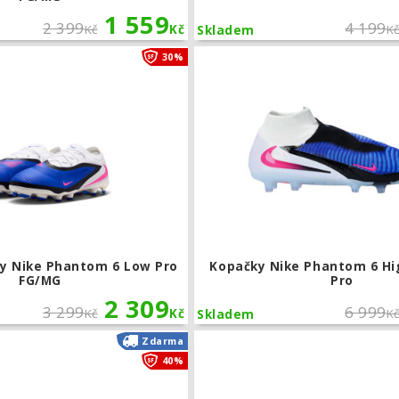
1 559
2 399
4 199
Kč
Kč
K
Skladem
Dětské kopačky Nike Phantom 6 Low 
30%
y Nike Phantom 6 Low Pro
Kopačky Nike Phantom 6 Hig
FG/MG
Pro
2 309
3 299
6 999
Kč
Kč
K
Skladem
Kopačky Nike Phantom 6 High Pro FG
Zdarma
40%