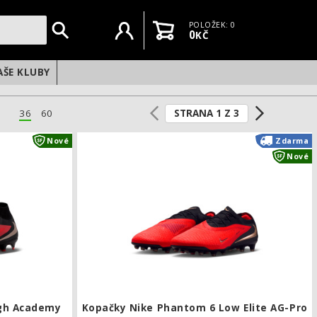
Uživatelský účet
Košík
POLOŽEK: 0
0
KČ
AŠE KLUBY
STRANA 1 Z 3
36
60
Kopačky Nike Phantom 6 High Academy FG/MG
Nové
Zdarma
Nové
igh Academy
Kopačky Nike Phantom 6 Low Elite AG-Pro