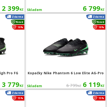
2 399
6 799
Kč
Kč
Skladem
-Pro
Kopačky Nike Phantom 6 High Pro FG
Zdarma
Zdarma
Nové
Nové
10%
10%
igh Pro FG
Kopačky Nike Phantom 6 Low Elite AG-Pro
3 779
6 119
6 799
č
Kč
Kč
Kč
Skladem
-Pro
Dětské kopačky Nike Phantom 6 Low Pro FG/MG
Zdarma
Zdarma
15%
15%