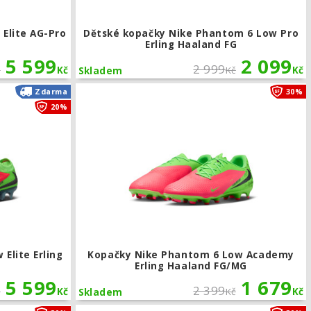
Elite AG-Pro
Dětské kopačky Nike Phantom 6 Low Pro
Erling Haaland FG
5 599
2 099
2 999
č
Kč
Kč
Kč
Skladem
ing Haaland AG-Pro
Kopačky Nike Phantom 6 Low Elite Erling Haaland FG
Zdarma
30%
20%
Elite Erling
Kopačky Nike Phantom 6 Low Academy
Erling Haaland FG/MG
5 599
1 679
2 399
č
Kč
Kč
Kč
Skladem
ng Haaland FG
Kopačky Nike United Phantom 6 Low Academy FG/MG