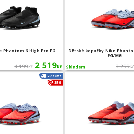
e Phantom 6 High Pro FG
Dětské kopačky Nike Phanto
FG/MG
2 519
4 199
3 299
Kč
Kč
K
Skladem
Kopačky Nike Phantom 6 Low Elite AG
Zdarma
35%