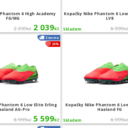
 Phantom 6 High Academy
Kopačky Nike Phantom 6 Low 
FG/MG
LV8
2 039
2 399
6 999
Kč
Kč
K
Skladem
Kopačky Nike Phantom 6 Low Elite Erl
Zdarma
20%
Phantom 6 Low Elite Erling
Kopačky Nike Phantom 6 Low 
aaland AG-Pro
Haaland FG
5 599
6 999
6 999
Kč
Kč
K
Skladem
Kopačky Nike Phantom 6 Low Pro Erli