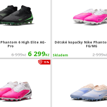
 Phantom 6 High Elite AG-
Dětské kopačky Nike Phanto
Pro
FG/MG
6 299
6 999
2 999
Kč
Kč
K
Skladem
Kopačky Nike Phantom 6 High Acade
15%