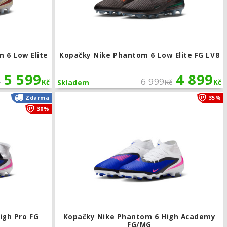
 6 Low Elite
Kopačky Nike Phantom 6 Low Elite FG LV8
5 599
4 899
6 999
č
Kč
Kč
Kč
Skladem
my FG/MG
Kopačky Nike Phantom 6 High Pro FG
Zdarma
35%
30%
igh Pro FG
Kopačky Nike Phantom 6 High Academy
FG/MG