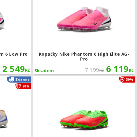
m 6 Low Pro
Kopačky Nike Phantom 6 High Elite AG-
Pro
2 549
6 119
7 199
č
Kč
Kč
Kč
Skladem
my FG/MG
Kopačky Nike Phantom 6 Low Elite AG-Pro LV8
Zdarma
30%
20%