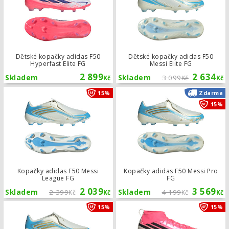
Dětské kopačky adidas F50
Dětské kopačky adidas F50
Hyperfast Elite FG
Messi Elite FG
2 899
2 634
Skladem
Skladem
3 099
Kč
Kč
Kč
Kopačky adidas F50 Messi League F
15%
Zdarma
15%
Kopačky adidas F50 Messi
Kopačky adidas F50 Messi Pro
League FG
FG
2 039
3 569
Skladem
2 399
Skladem
4 199
Kč
Kč
Kč
Kč
Dětské kopačky adidas F50 Messi Le
15%
15%