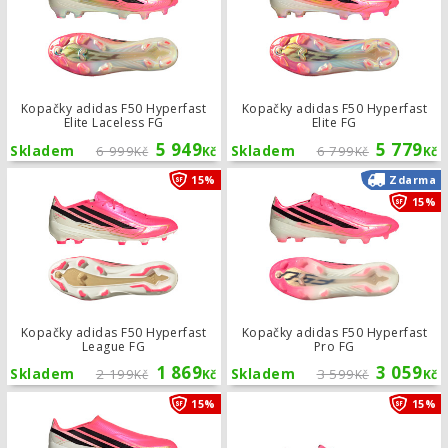
Kopačky adidas F50 Hyperfast
Kopačky adidas F50 Hyperfast
Elite Laceless FG
Elite FG
5 949
5 779
Skladem
6 999
Skladem
6 799
Kč
Kč
Kč
Kč
Kopačky adidas F50 Hyperfast Leag
15%
Zdarma
15%
Kopačky adidas F50 Hyperfast
Kopačky adidas F50 Hyperfast
League FG
Pro FG
1 869
3 059
Skladem
2 199
Skladem
3 599
Kč
Kč
Kč
Kč
Kopačky adidas F50 Hyperfast Leagu
15%
15%