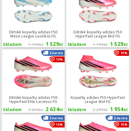
Dětské kopačky adidas F50
Dětské kopačky adidas F50
Messi League Laceless FG
Hyperfast League Mid FG
1 529
1 529
Skladem
1 799
Skladem
1 799
Kč
Kč
Kč
Kč
Dětské kopačky adidas F50 Hyperfast
Zdarma
15%
15%
Dětské kopačky adidas F50
Kopačky adidas F50 Hyperfast
Hyperfast Elite Laceless FG
League Mid FG
2 634
1 954
Skladem
3 099
Skladem
2 299
Kč
Kč
Kč
Kč
Kopačky adidas F50 Hyperfast Elite 
Zdarma
Zdarma
15%
15%