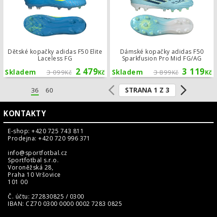
Dětské kopačky adidas F50 Elite
Dámské kopačky adidas F50
Laceless FG
Sparkfusion Pro Mid FG/AG
2 479
3 119
Skladem
3 099
Skladem
3 899
Kč
Kč
Kč
Kč
STRANA 1 Z 3
36
60
KONTAKTY
E-shop: +420 725 743 811
Prodejna: +420 720 996 371
info@sportfotbal.cz
Sportfotbal s.r.o.
Voroněžská 28,
Praha 10 Vršovice
101 00
Č. účtu: 272830825 / 0300
IBAN: CZ70 0300 0000 0002 7283 0825