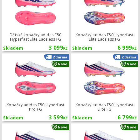
Dětské kopačky adidas F50
Kopačky adidas F50 Hyperfast
Hyperfast Elite Laceless FG
Elite Laceless FG
3 099
6 999
Skladem
Skladem
Kč
Kč
Kopačky adidas F50 Hyperfast Pro F
Zdarma
Zdarma
Nové
Nové
Kopačky adidas F50 Hyperfast
Kopačky adidas F50 Hyperfast
Pro FG
Elite FG
3 599
6 799
Skladem
Skladem
Kč
Kč
Kopačky adidas F50 Hyperfast Leagu
Nové
Nové