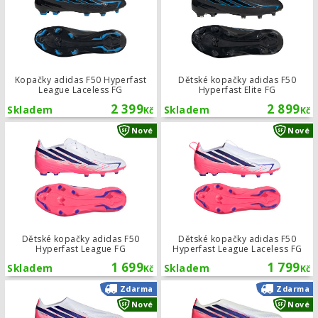
Kopačky adidas F50 Hyperfast
Dětské kopačky adidas F50
League Laceless FG
Hyperfast Elite FG
2 399
2 899
Skladem
Skladem
Kč
Kč
Dětské kopačky adidas F50 Hyperfas
Nové
Nové
Dětské kopačky adidas F50
Dětské kopačky adidas F50
Hyperfast League FG
Hyperfast League Laceless FG
1 699
1 799
Skladem
Skladem
Kč
Kč
Dětské kopačky adidas F50 Hyperfast
Zdarma
Zdarma
Nové
Nové