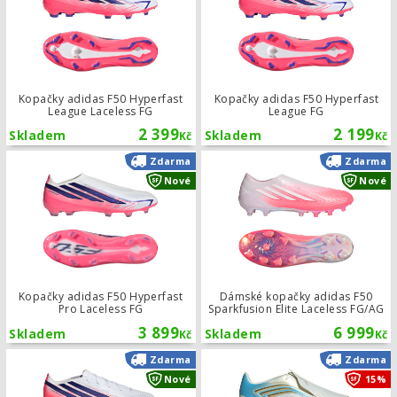
Kopačky adidas F50 Hyperfast
Kopačky adidas F50 Hyperfast
League Laceless FG
League FG
2 399
2 199
Skladem
Skladem
Kč
Kč
Kopačky adidas F50 Hyperfast Pro L
Zdarma
Zdarma
Nové
Nové
Kopačky adidas F50 Hyperfast
Dámské kopačky adidas F50
Pro Laceless FG
Sparkfusion Elite Laceless FG/AG
3 899
6 999
Skladem
Skladem
Kč
Kč
Dětské kopačky adidas F50 Hyperfast
Zdarma
Zdarma
Nové
15%