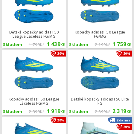
Dětské kopačky adidas F50
Kopačky adidas F50 League
League Laceless FG/MG
FG/MG
1 439
1 759
Skladem
1 799
Skladem
2 199
Kč
Kč
Kč
Kč
Kopačky adidas F50 League Laceles
20%
20%
Kopačky adidas F50 League
Dětské kopačky adidas F50 Elite
Laceless FG/MG
FG
1 919
2 319
Skladem
2 399
Skladem
2 899
Kč
Kč
Kč
Kč
Dětské kopačky adidas F50 Elite Lac
20%
Zdarma
20%