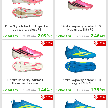
Kopačky adidas F50 Hyperfast
Dětské kopačky adidas F50
League Laceless FG
Hyperfast Elite FG
2 039
2 464
Skladem
2 399
Skladem
2 899
Kč
Kč
Kč
Kč
Dětské kopačky adidas F50 Hyperfas
15%
20%
Dětské kopačky adidas F50
Dětské kopačky adidas F50
Hyperfast League FG
League FG/MG
1 444
1 359
Skladem
1 699
Skladem
1 699
Kč
Kč
Kč
Kč
Dětské kopačky adidas F50 League 
20%
20%