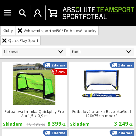
Menu
Vyhledat
Uživatelský účet
Košík
Kluby
Vybavení sportovišť / Fotbalové branky
Quick Play Sport
filtrovat
řadit
Fotbalová branka Quickplay Pro Alu 
Zdarma
Zdarma
20%
Fotbalová branka Quickplay Pro
Fotbalová branka BazookaGoal
Alu 1,5 x 0,9 m
120x75cm modrá
8 399
3 249
Skladem
10 499
Skladem
Kč
Kč
Kč
Fotbalová branka BazookaGoal 120
Zdarma
Zdarma