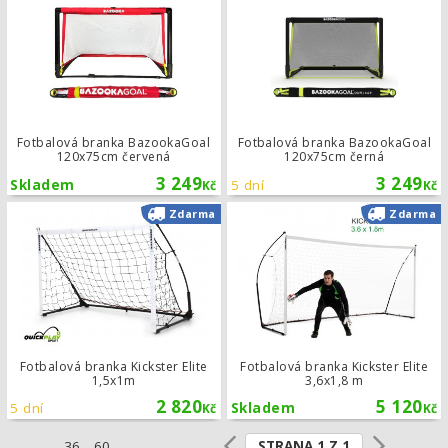
Fotbalová branka BazookaGoal
Fotbalová branka BazookaGoal
120x75cm červená
120x75cm černá
3 249
3 249
Skladem
5 dní
Kč
Kč
Fotbalová branka Kickster Elite 1,5x
Zdarma
Zdarma
Fotbalová branka Kickster Elite
Fotbalová branka Kickster Elite
1,5x1m
3,6x1,8 m
2 820
5 120
5 dní
Skladem
Kč
Kč
STRANA 1 Z 1
36
60