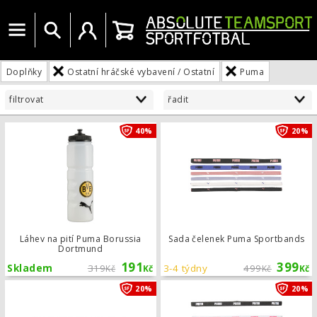
Menu
Vyhledat
Uživatelský účet
Košík
Doplňky
Ostatní hráčské vybavení / Ostatní
Puma
filtrovat
řadit
Láhev na pití Puma Borussia Dortmu
40%
20%
Láhev na pití Puma Borussia
Sada čelenek Puma Sportbands
Dortmund
191
399
Skladem
319
3-4 týdny
499
Kč
Kč
Kč
Kč
Sada čelenek Puma Sportbands
20%
20%