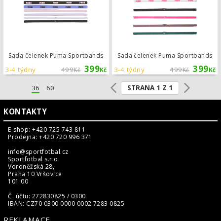
Sada čelenek Puma Sportbands
Sada čelenek Puma Sportbands
399
399
3-4 týdny
499
3-4 týdny
499
Kč
Kč
Kč
Kč
STRANA 1 Z 1
36
60
KONTAKTY
E-shop: +420 725 743 811
Prodejna: +420 720 996 371
info@sportfotbal.cz
Sportfotbal s.r.o.
Voroněžská 28,
Praha 10 Vršovice
101 00
Č. účtu: 272830825 / 0300
IBAN: CZ70 0300 0000 0002 7283 0825
REKLAMACE