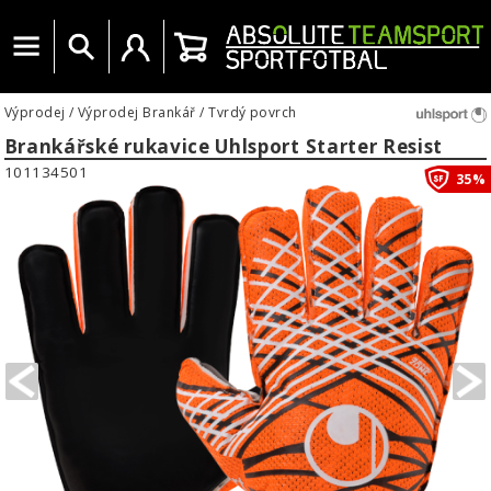
Menu
Vyhledat
Uživatelský účet
Košík
Výprodej
/
Výprodej Brankář
/
Tvrdý povrch
Brankářské rukavice Uhlsport Starter Resist
101134501
35%
PREVIOUS