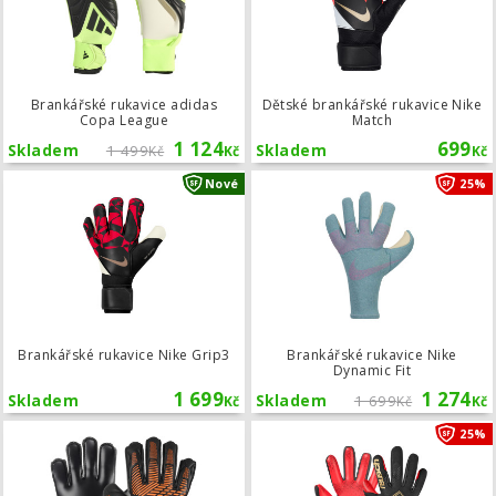
Brankářské rukavice adidas
Dětské brankářské rukavice Nike
Copa League
Match
1 124
699
Skladem
1 499
Skladem
Kč
Kč
Kč
Brankářské rukavice Nike Grip3
Nové
25%
Brankářské rukavice Nike Grip3
Brankářské rukavice Nike
Dynamic Fit
1 699
1 274
Skladem
Skladem
1 699
Kč
Kč
Kč
Brankářské rukavice Uhlsport FM ZNE
25%