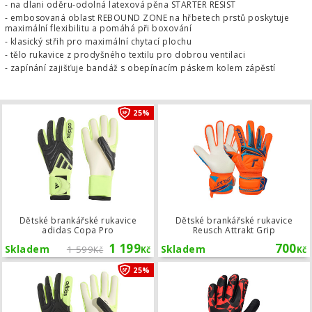
- na dlani oděru-odolná latexová pěna STARTER RESIST
- embosovaná oblast REBOUND ZONE na hřbetech prstů poskytuje
maximální flexibilitu a pomáhá při boxování
- klasický střih pro maximální chytací plochu
- tělo rukavice z prodyšného textilu pro dobrou ventilaci
- zapínání zajišťuje bandáž s obepínacím páskem kolem zápěstí
Dětské brankářské rukavice adidas 
25%
Dětské brankářské rukavice
Dětské brankářské rukavice
adidas Copa Pro
Reusch Attrakt Grip
1 199
700
Skladem
1 599
Skladem
Kč
Kč
Kč
Brankářské rukavice adidas Copa L
25%