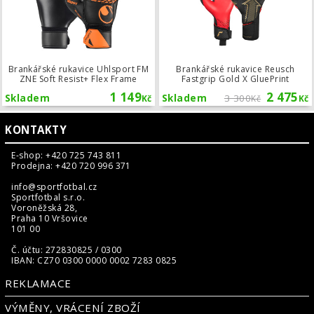
Brankářské rukavice Uhlsport FM
Brankářské rukavice Reusch
ZNE Soft Resist+ Flex Frame
Fastgrip Gold X GluePrint
1 149
2 475
Skladem
Skladem
3 300
Kč
Kč
Kč
KONTAKTY
E-shop: +420 725 743 811
Prodejna: +420 720 996 371
info@sportfotbal.cz
Sportfotbal s.r.o.
Voroněžská 28,
Praha 10 Vršovice
101 00
Č. účtu: 272830825 / 0300
IBAN: CZ70 0300 0000 0002 7283 0825
REKLAMACE
VÝMĚNY, VRÁCENÍ ZBOŽÍ