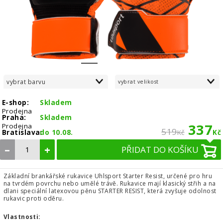
1
2
3
vybrat barvu
vybrat velikost
E-shop:
Skladem
Prodejna
Praha:
Skladem
337
Prodejna
519
Bratislava:
do 10.08.
Kč
Kč
–
+
PŘIDAT DO KOŠÍKU
Základní brankářské rukavice Uhlsport Starter Resist, určené pro hru
na tvrdém povrchu nebo umělé trávě. Rukavice mají klasický střih a na
dlani speciální latexovou pěnu STARTER RESIST, která zvyšuje odolnost
rukavic proti oděru.
Vlastnosti: