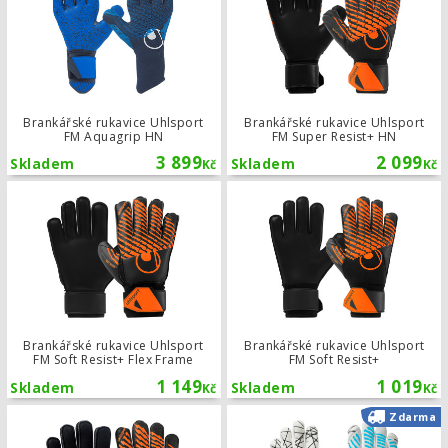
Brankářské rukavice Uhlsport
Brankářské rukavice Uhlsport
FM Aquagrip HN
FM Super Resist+ HN
3 899
2 099
Skladem
Skladem
Kč
Kč
Brankářské rukavice Uhlsport FM Sof
Brankářské rukavice Uhlsport
Brankářské rukavice Uhlsport
FM Soft Resist+ Flex Frame
FM Soft Resist+
1 149
1 019
Skladem
Skladem
Kč
Kč
Brankářské rukavice Uhlsport FM Star
Zdarma