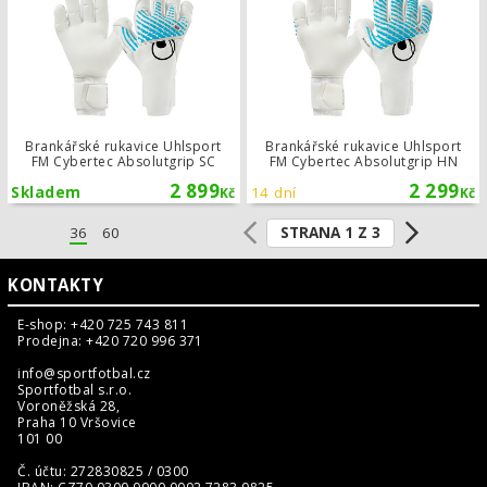
Brankářské rukavice Uhlsport
Brankářské rukavice Uhlsport
FM Cybertec Absolutgrip SC
FM Cybertec Absolutgrip HN
2 899
2 299
Skladem
14 dní
Kč
Kč
STRANA 1 Z 3
36
60
KONTAKTY
E-shop: +420 725 743 811
Prodejna: +420 720 996 371
info@sportfotbal.cz
Sportfotbal s.r.o.
Voroněžská 28,
Praha 10 Vršovice
101 00
Č. účtu: 272830825 / 0300