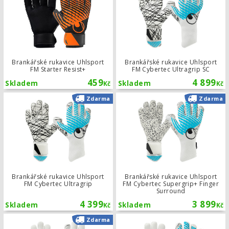
Brankářské rukavice Uhlsport
Brankářské rukavice Uhlsport
FM Starter Resist+
FM Cybertec Ultragrip SC
459
4 899
Skladem
Skladem
Kč
Kč
Brankářské rukavice Uhlsport FM Cyb
Zdarma
Zdarma
Brankářské rukavice Uhlsport
Brankářské rukavice Uhlsport
FM Cybertec Ultragrip
FM Cybertec Supergrip+ Finger
Surround
4 399
3 899
Skladem
Skladem
Kč
Kč
Brankářské rukavice Uhlsport FM Cyb
Zdarma