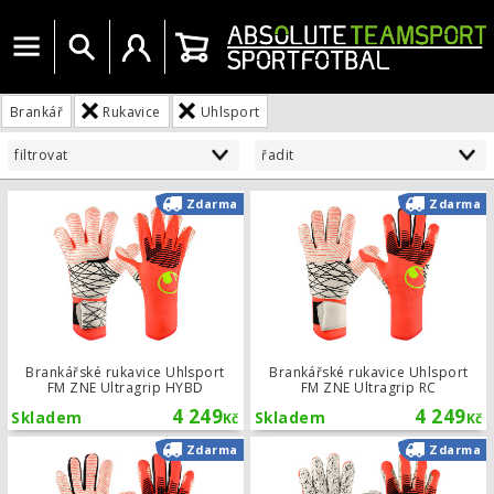
Menu
Vyhledat
Uživatelský účet
Košík
Brankář
Rukavice
Uhlsport
filtrovat
řadit
Brankářské rukavice Uhlsport FM ZN
Zdarma
Zdarma
Brankářské rukavice Uhlsport
Brankářské rukavice Uhlsport
FM ZNE Ultragrip HYBD
FM ZNE Ultragrip RC
4 249
4 249
Skladem
Skladem
Kč
Kč
Brankářské rukavice Uhlsport FM ZN
Zdarma
Zdarma