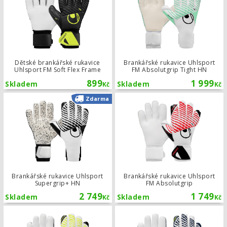
Dětské brankářské rukavice
Brankářské rukavice Uhlsport
Uhlsport FM Soft Flex Frame
FM Absolutgrip Tight HN
899
1 999
Skladem
Skladem
Kč
Kč
Brankářské rukavice Uhlsport Super
Zdarma
Brankářské rukavice Uhlsport
Brankářské rukavice Uhlsport
Supergrip+ HN
FM Absolutgrip
2 749
1 749
Skladem
Skladem
Kč
Kč
Dětské brankářské rukavice Uhlspor