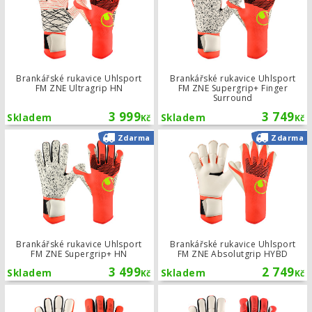
Brankářské rukavice Uhlsport
Brankářské rukavice Uhlsport
FM ZNE Ultragrip HN
FM ZNE Supergrip+ Finger
Surround
3 999
3 749
Skladem
Skladem
Kč
Kč
Brankářské rukavice Uhlsport FM ZN
Zdarma
Zdarma
Brankářské rukavice Uhlsport
Brankářské rukavice Uhlsport
FM ZNE Supergrip+ HN
FM ZNE Absolutgrip HYBD
3 499
2 749
Skladem
Skladem
Kč
Kč
Brankářské rukavice Uhlsport FM ZNE