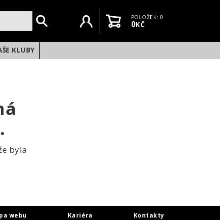
Uživatelský účet
Košík
POLOŽEK: 0
0
KČ
AŠE KLUBY
ná
.
že byla
pa webu
Kariéra
Kontakty