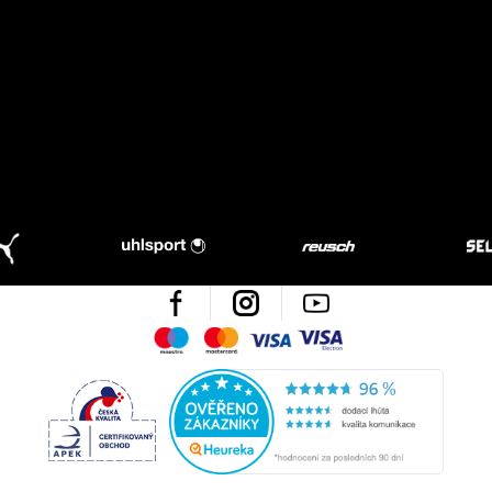
Facebook
Instagram
Youtube
Maestro
Mastercard
Visa
Visa Electron
Česká kvalita
Ověřen