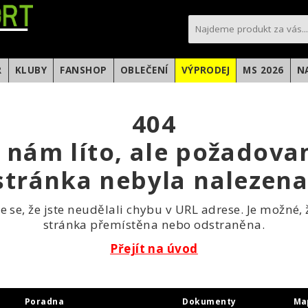
sportfotbal.cz
R
KLUBY
FANSHOP
OBLEČENÍ
VÝPRODEJ
MS 2026
N
404
e nám líto, ale požadova
stránka nebyla nalezena
te se, že jste neudělali chybu v URL adrese. Je možné, 
stránka přemístěna nebo odstraněna.
Přejít na úvod
Poradna
Dokumenty
Ma