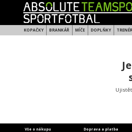
KOPAČKY
BRANKÁŘ
MÍČE
DOPLŇKY
TRENÉ
J
Ujistě
Vše o nákupu
Doprava a platba