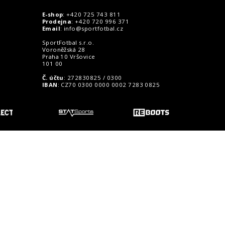
E-shop
: +420 725 743 811
Prodejna
: +420 720 996 371
Email
:
info@sportfotbal.cz
SportFotbal s.r.o.
Voroněžská 28
Praha 10 Vršovice
101 00
Č. účtu
: 272830825 / 0300
IBAN
: CZ70 0300 0000 0002 7283 0825
o zákazníky