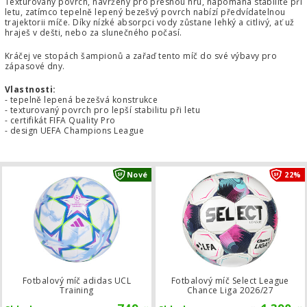
Texturovaný povrch, navržený pro přesnou hru, napomáhá stabilitě při
letu, zatímco tepelně lepený bezešvý povrch nabízí předvídatelnou
trajektorii míče. Díky nízké absorpci vody zůstane lehký a citlivý, ať už
hraješ v dešti, nebo za slunečného počasí.
Kráčej ve stopách šampionů a zařaď tento míč do své výbavy pro
zápasové dny.
Vlastnosti:
- tepelně lepená bezešvá konstrukce
- texturovaný povrch pro lepší stabilitu při letu
- certifikát FIFA Quality Pro
- design UEFA Champions League
Fotbalový míč adidas UCL Training
Nové
22%
Fotbalový míč adidas UCL
Fotbalový míč Select League
Training
Chance Liga 2026/27