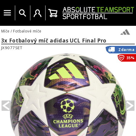
Menu
Vyhledat
Uživatelský účet
Košík
Míče
/
Fotbalové míče
3x Fotbalový míč adidas UCL Final Pro
JX9077SET
Zdarma
35%
PREVIOUS