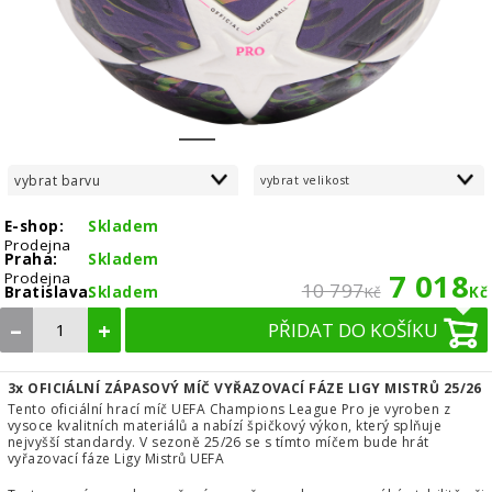
1
2
3
vybrat barvu
vybrat velikost
E-shop:
Skladem
Prodejna
Praha:
Skladem
7 018
Prodejna
10 797
Bratislava:
Skladem
Kč
Kč
–
+
PŘIDAT DO KOŠÍKU
3x OFICIÁLNÍ ZÁPASOVÝ MÍČ VYŘAZOVACÍ FÁZE LIGY MISTRŮ 25/26
Tento oficiální hrací míč UEFA Champions League Pro je vyroben z
vysoce kvalitních materiálů a nabízí špičkový výkon, který splňuje
nejvyšší standardy. V sezoně 25/26 se s tímto míčem bude hrát
vyřazovací fáze Ligy Mistrů UEFA