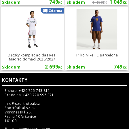
749
1 049
Skladem
Skladem
1 499
Kč
Kč
Kč
Dětský komplet adidas Real Madrid
Zdarma
Dětský komplet adidas Real
Triko Nike FC Barcelona
Madrid domácí 2026/2027
2 699
749
Skladem
Skladem
Kč
Kč
KONTAKTY
E-shop: +420 725 743 811
Prodejna: +420 720 996 371
info@sportfotbal.cz
Sportfotbal s.r.o.
Voroněžská 28,
Praha 10 Vršovice
101 00