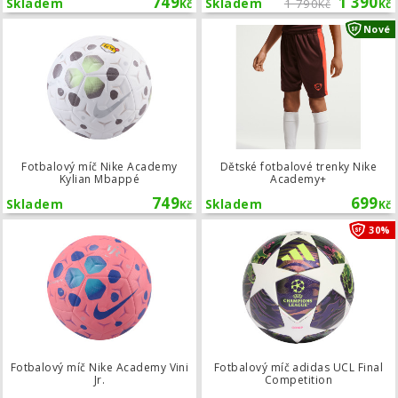
749
1 390
Skladem
Skladem
1 790
Kč
Kč
Kč
Fotbalový míč Nike Academy Kylian
Nové
Fotbalový míč Nike Academy
Dětské fotbalové trenky Nike
Kylian Mbappé
Academy+
749
699
Skladem
Skladem
Kč
Kč
Fotbalový míč Nike Academy Vini Jr.
30%
Fotbalový míč Nike Academy Vini
Fotbalový míč adidas UCL Final
Jr.
Competition